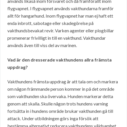
används likaså inom försvaret och då framförallt inom
flygvapnet. I flygvapnet används vakthundarna framför
allt för hangarhund. Inom flygvapnet har man ej haft ett
enda inbrott, sabotage eller skadegörelse på
vakthundsbevakat revir. Varken agenter eller plogbillar
promenerar frivilligt in till en vakthund. Vakthundar
används även till viss del av marinen.
Vad är den dresserade vakthundens allra främsta
uppdrag?
Vakthundens främsta uppdrag är att tala om och markera
om någon främmande person kommer in på det område
som vakthunden ska övervaka. Hunden markerar detta
genom att skalla. Skulle någon trots hundens varning
fortsätta in i hundens område brukar vakthunden gå till
attack. Under utbildningen görs inga försök att
bestämma alternativt reducera vakthundens våldsamhet