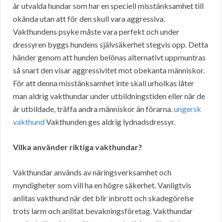
är utvalda hundar som har en speciell misstänksamhet till
okända utan att för den skull vara aggressiva.
Vakthundens psyke måste vara perfekt och under
dressyren byggs hundens självsäkerhet stegvis opp. Detta
händer genom att hunden belönas alternativt uppmuntras
så snart den visar aggressivitet mot obekanta människor.
För att denna misstänksamhet inte skall urholkas låter
man aldrig vakthundar under utbildningstiden eller när de
är utbildade, träffa andra människor än förarna.
ungersk
vakthund
Vakthunden ges aldrig lydnadsdressyr.
Vilka använder riktiga vakthundar?
Vakthundar används av näringsverksamhet och
myndigheter som vill ha en högre säkerhet. Vanligtvis
anlitas vakthund när det blir inbrott och skadegörelse
trots larm och anlitat bevakningsföretag. Vakthundar