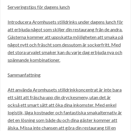
Serveringstips för dagens lunch
Introducera Aromhusets stilldrinks under dagens lunch för
att erbjuda något som skiljer din restaurang från de andra.
Gästerna kommer att uppskatta möjligheten att smaka på
något nytt och fräscht som dessutom är sockerfritt. Med
det stora urvalet smaker kan du varje dag erbjuda nya och
spännande kombinationer.
Sammanfattning
Att använda Aromhusets stilldrinkkoncentrat är inte bara
ett sätt att fräscha upp din dryckesmeny, utan det är
också ett smart sätt att öka dina inkomster. Med enkel
logistik, låga kostnader och fantastiska smakalternativ är
det en lösning som både du och dina gäster kommer att
älska. Missa inte chansen att göra din restaurang till en