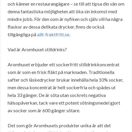
och känner en restaurangägare – se till att tipsa din vän om
denna fantastiska möjligheten att öka sin inkomst med
mindre jobb. För den som är nyfiken och själv vill ha några
flaskor av dessa delikata drycker, finns de också
tillgängliga på
allt-fraktfritt.se
.
Vad är Aromhuset stilldrinks?
Aromhuset erbjuder ett sockerfritt stilldrinkkoncentrat
som är som en frisk fläkt på marknaden. Traditionella
safter och läskedrycker brukar innehålla hela 10% socker,
men dessa koncentrat är helt sockerfria och spädes ut
hela 33 gånger. De är söta utan sockrets negativa
hälsopåverkan, tack vare ett potent sötningsmedel gjort
av socker som är 600 gånger sötare.
Det som gör Aromhusets produkter unika är att det