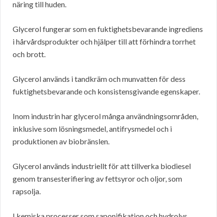
näring till huden.
Glycerol fungerar som en fuktighetsbevarande ingrediens
i hårvårdsprodukter och hjälper till att förhindra torrhet
och brott.
Glycerol används i tandkräm och munvatten för dess
fuktighetsbevarande och konsistensgivande egenskaper.
Inom industrin har glycerol många användningsområden,
inklusive som lösningsmedel, antifrysmedel och i
produktionen av biobränslen.
Glycerol används industriellt för att tillverka biodiesel
genom transesterifiering av fettsyror och oljor, som
rapsolja.
I kemiska processer som saponifikation och hydrolys