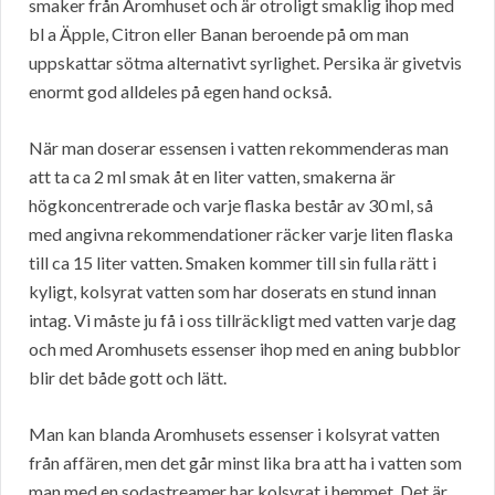
smaker från Aromhuset och är otroligt smaklig ihop med
bl a Äpple, Citron eller Banan beroende på om man
uppskattar sötma alternativt syrlighet. Persika är givetvis
enormt god alldeles på egen hand också.
När man doserar essensen i vatten rekommenderas man
att ta ca 2 ml smak åt en liter vatten, smakerna är
högkoncentrerade och varje flaska består av 30 ml, så
med angivna rekommendationer räcker varje liten flaska
till ca 15 liter vatten. Smaken kommer till sin fulla rätt i
kyligt, kolsyrat vatten som har doserats en stund innan
intag. Vi måste ju få i oss tillräckligt med vatten varje dag
och med Aromhusets essenser ihop med en aning bubblor
blir det både gott och lätt.
Man kan blanda Aromhusets essenser i kolsyrat vatten
från affären, men det går minst lika bra att ha i vatten som
man med en sodastreamer har kolsyrat i hemmet. Det är