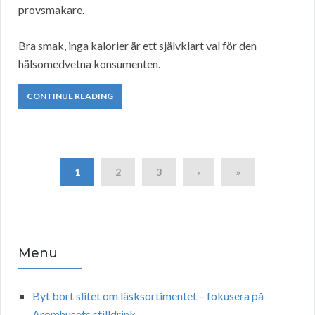
provsmakare.
Bra smak, inga kalorier är ett självklart val för den
hälsomedvetna konsumenten.
CONTINUE READING
1
2
3
›
»
Menu
Byt bort slitet om läsksortimentet – fokusera på
Aromhusets stilldrink