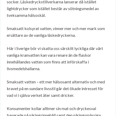
socker. Läskedryckstillverkarna lanserar då istället
lightdrycker som istället består av sötningsmedel av
tveksamma hälsoskäl.
Smaksatt kolsyrat vatten, vinner mer och mer mark som
ersättare av de vanliga läskedryckerna.
Här i Sverige bör vi skatta oss särskilt lyckliga där vårt
vanliga kranvatten kan vara renare än de flaskor
innehållandes vatten som finns att införskaffa i
livsmedelshallarna.
Smaksatt vatten – ett mer hälsosamt alternativ och med
kravet på en sundare livsstil går det ökade intresset för
vad vi i själva verket äter samt dricker.
Konsumenter kollar alltmer sin mat och dryckesval
baserade på näringsinnehåll samt den näringsmässiga