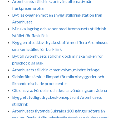
Aromhusets stilldrink: prisvärt alternativ när
flaskpriserna ökar
Byt läskvagnen mot en snygg stilldrinkstation från
Aromhuset
Minska lagring och sopor med Aromhusets stilldrink
istället för flaskläsk
Bygg en attraktiv dryckesbuffé med flera Aromhuset-
smaker istället för burkläsk
Byt till Aromhusets stilldrink och minska risken för
prischock på läsk
Aromhusets stilldrink: mer volym, mindre krångel
Sidointäkt särskilt lämpad för mikrobryggerier och
liknande nischade producenter
Citron syra: Fördelar och dess användningsområdena
Bygg ett tydligt dryckeskoncept runt Aromhusets
stilldrink
Aromhusets flytande Sukralos 100 gånger sötare än
socker: Perfekt för kalorisnåla drycker och desserter|