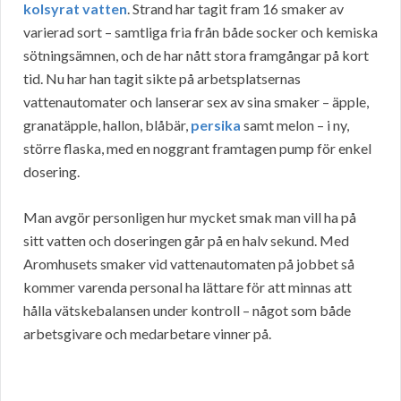
kolsyrat vatten
. Strand har tagit fram 16 smaker av
varierad sort – samtliga fria från både socker och kemiska
sötningsämnen, och de har nått stora framgångar på kort
tid. Nu har han tagit sikte på arbetsplatsernas
vattenautomater och lanserar sex av sina smaker – äpple,
granatäpple, hallon, blåbär,
persika
samt melon – i ny,
större flaska, med en noggrant framtagen pump för enkel
dosering.
Man avgör personligen hur mycket smak man vill ha på
sitt vatten och doseringen går på en halv sekund. Med
Aromhusets smaker vid vattenautomaten på jobbet så
kommer varenda personal ha lättare för att minnas att
hålla vätskebalansen under kontroll – något som både
arbetsgivare och medarbetare vinner på.