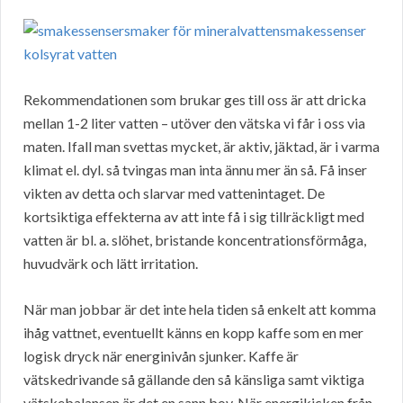
Rekommendationen som brukar ges till oss är att dricka
mellan 1-2 liter vatten – utöver den vätska vi får i oss via
maten. Ifall man svettas mycket, är aktiv, jäktad, är i varma
klimat el. dyl. så tvingas man inta ännu mer än så. Få inser
vikten av detta och slarvar med vattenintaget. De
kortsiktiga effekterna av att inte få i sig tillräckligt med
vatten är bl. a. slöhet, bristande koncentrationsförmåga,
huvudvärk och lätt irritation.
När man jobbar är det inte hela tiden så enkelt att komma
ihåg vattnet, eventuellt känns en kopp kaffe som en mer
logisk dryck när energinivån sjunker. Kaffe är
vätskedrivande så gällande den så känsliga samt viktiga
vätskebalansen är det en sann bov. När energikicken från