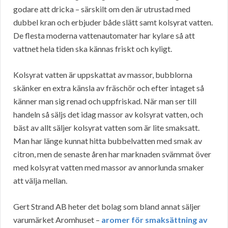
godare att dricka – särskilt om den är utrustad med
dubbel kran och erbjuder både slätt samt kolsyrat vatten.
De flesta moderna vattenautomater har kylare så att
vattnet hela tiden ska kännas friskt och kyligt.
Kolsyrat vatten är uppskattat av massor, bubblorna
skänker en extra känsla av fräschör och efter intaget så
känner man sig renad och uppfriskad. När man ser till
handeln så säljs det idag massor av kolsyrat vatten, och
bäst av allt säljer kolsyrat vatten som är lite smaksatt.
Man har länge kunnat hitta bubbelvatten med smak av
citron, men de senaste åren har marknaden svämmat över
med kolsyrat vatten med massor av annorlunda smaker
att välja mellan.
Gert Strand AB heter det bolag som bland annat säljer
varumärket Aromhuset –
aromer för smaksättning av