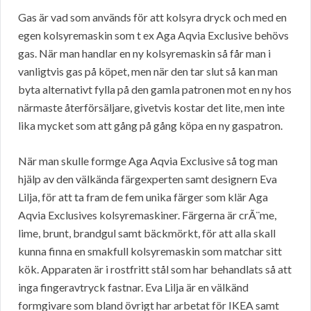
Gas är vad som används för att kolsyra dryck och med en
egen kolsyremaskin som t ex Aga Aqvia Exclusive behövs
gas. När man handlar en ny kolsyremaskin så får man i
vanligtvis gas på köpet, men när den tar slut så kan man
byta alternativt fylla på den gamla patronen mot en ny hos
närmaste återförsäljare, givetvis kostar det lite, men inte
lika mycket som att gång på gång köpa en ny gaspatron.
När man skulle formge Aga Aqvia Exclusive så tog man
hjälp av den välkända färgexperten samt designern Eva
Lilja, för att ta fram de fem unika färger som klär Aga
Aqvia Exclusives kolsyremaskiner. Färgerna är crÃ¨me,
lime, brunt, brandgul samt bäckmörkt, för att alla skall
kunna finna en smakfull kolsyremaskin som matchar sitt
kök. Apparaten är i rostfritt stål som har behandlats så att
inga fingeravtryck fastnar. Eva Lilja är en välkänd
formgivare som bland övrigt har arbetat för IKEA samt