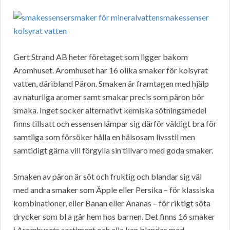
Gert Strand AB heter företaget som ligger bakom
Aromhuset. Aromhuset har 16 olika smaker för kolsyrat
vatten, däribland Päron. Smaken är framtagen med hjälp
av naturliga aromer samt smakar precis som päron bör
smaka. Inget socker alternativt kemiska sötningsmedel
finns tillsatt och essensen lämpar sig därför väldigt bra för
samtliga som försöker hålla en hälsosam livsstil men
samtidigt gärna vill förgylla sin tillvaro med goda smaker.
Smaken av päron är söt och fruktig och blandar sig väl
med andra smaker som Äpple eller Persika – för klassiska
kombinationer, eller Banan eller Ananas – för riktigt söta
drycker som bl a går hem hos barnen. Det finns 16 smaker
i Aromhusets sortiment och alla kan blandas med