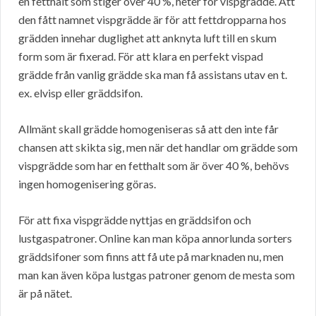
en fetthalt som stiger över 40 %, heter för vispgrädde. Att
den fått namnet vispgrädde är för att fettdropparna hos
grädden innehar duglighet att anknyta luft till en skum
form som är fixerad. För att klara en perfekt vispad
grädde från vanlig grädde ska man få assistans utav en t.
ex. elvisp eller gräddsifon.
Allmänt skall grädde homogeniseras så att den inte får
chansen att skikta sig, men när det handlar om grädde som
vispgrädde som har en fetthalt som är över 40 %, behövs
ingen homogenisering göras.
För att fixa vispgrädde nyttjas en gräddsifon och
lustgaspatroner. Online kan man köpa annorlunda sorters
gräddsifoner som finns att få ute på marknaden nu, men
man kan även köpa lustgas patroner genom de mesta som
är på nätet.