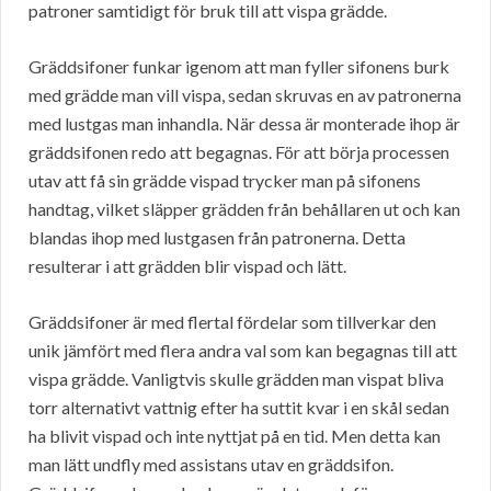
patroner samtidigt för bruk till att vispa grädde.
Gräddsifoner funkar igenom att man fyller sifonens burk
med grädde man vill vispa, sedan skruvas en av patronerna
med lustgas man inhandla. När dessa är monterade ihop är
gräddsifonen redo att begagnas. För att börja processen
utav att få sin grädde vispad trycker man på sifonens
handtag, vilket släpper grädden från behållaren ut och kan
blandas ihop med lustgasen från patronerna. Detta
resulterar i att grädden blir vispad och lätt.
Gräddsifoner är med flertal fördelar som tillverkar den
unik jämfört med flera andra val som kan begagnas till att
vispa grädde. Vanligtvis skulle grädden man vispat bliva
torr alternativt vattnig efter ha suttit kvar i en skål sedan
ha blivit vispad och inte nyttjat på en tid. Men detta kan
man lätt undfly med assistans utav en gräddsifon.