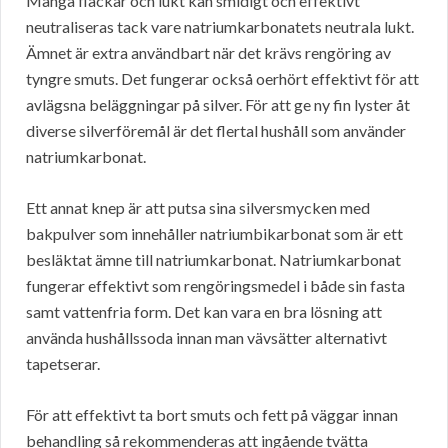
Många fläckar och lukt kan smidigt och effektivt
neutraliseras tack vare natriumkarbonatets neutrala lukt.
Ämnet är extra användbart när det krävs rengöring av
tyngre smuts. Det fungerar också oerhört effektivt för att
avlägsna beläggningar på silver. För att ge ny fin lyster åt
diverse silverföremål är det flertal hushåll som använder
natriumkarbonat.
Ett annat knep är att putsa sina silversmycken med
bakpulver som innehåller natriumbikarbonat som är ett
besläktat ämne till natriumkarbonat. Natriumkarbonat
fungerar effektivt som rengöringsmedel i både sin fasta
samt vattenfria form. Det kan vara en bra lösning att
använda hushållssoda innan man vävsätter alternativt
tapetserar.
För att effektivt ta bort smuts och fett på väggar innan
behandling så rekommenderas att ingående tvätta