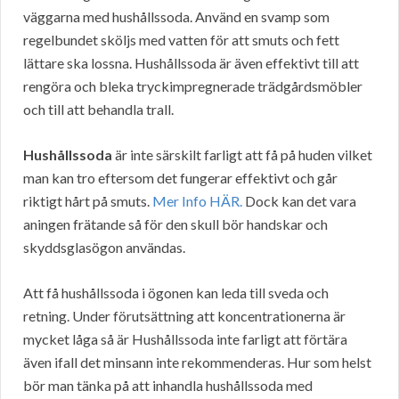
väggarna med hushållssoda. Använd en svamp som
regelbundet sköljs med vatten för att smuts och fett
lättare ska lossna. Hushållssoda är även effektivt till att
rengöra och bleka tryckimpregnerade trädgårdsmöbler
och till att behandla trall.
Hushållssoda
är inte särskilt farligt att få på huden vilket
man kan tro eftersom det fungerar effektivt och går
riktigt hårt på smuts.
Mer Info HÄR.
Dock kan det vara
aningen frätande så för den skull bör handskar och
skyddsglasögon användas.
Att få hushållssoda i ögonen kan leda till sveda och
retning. Under förutsättning att koncentrationerna är
mycket låga så är Hushållssoda inte farligt att förtära
även ifall det minsann inte rekommenderas. Hur som helst
bör man tänka på att inhandla hushållssoda med