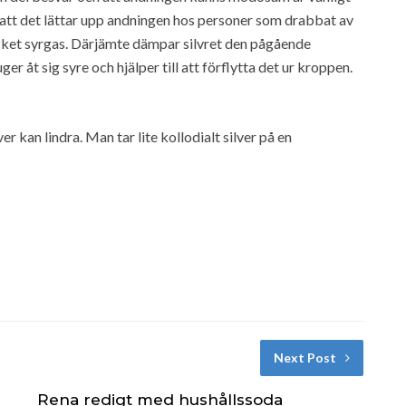
att det lättar upp andningen hos personer som drabbat av
ycket syrgas. Därjämte dämpar silvret den pågående
r åt sig syre och hjälper till att förflytta det ur kroppen.
r kan lindra. Man tar lite kollodialt silver på en
Next Post
Rena redigt med hushållssoda