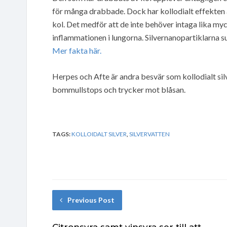
för många drabbade. Dock har kollodialt effekten 
kol. Det medför att de inte behöver intaga lika m
inflammationen i lungorna. Silvernanopartiklarna suge
Mer fakta här.
Herpes och Afte är andra besvär som kollodialt silve
bommullstops och trycker mot blåsan.
TAGS:
KOLLOIDALT SILVER
,
SILVERVATTEN
Previous Post
Citronsyra samt vinsyra ser till att