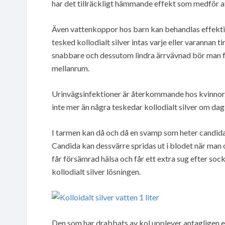
har det tillräckligt hämmande effekt som medför at
Även vattenkoppor hos barn kan behandlas effektivt
tesked kollodialt silver intas varje eller varannan
snabbare och dessutom lindra ärrvävnad bör man f
mellanrum.
Urinvägsinfektioner är återkommande hos kvinnor. 
inte mer än några teskedar kollodialt silver om dag
I tarmen kan då och då en svamp som heter candi
Candida kan dessvärre spridas ut i blodet när man
får försämrad hälsa och får ett extra sug efter sock
kollodialt silver lösningen.
Den som har drabbats av kol upplever antagligen e