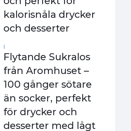
och perfekt för
kalorisnåla drycker
och desserter
|
Flytande Sukralos
från Aromhuset –
100 gånger sötare
än socker, perfekt
för drycker och
desserter med lågt