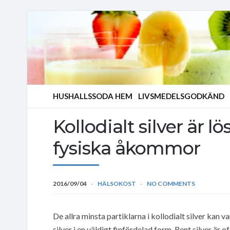
HUSHALLSSODA HEM
LIVSMEDELSGODKÄND
Kollodialt silver är
fysiska åkommor
2016/09/04
HÄLSOKOST
NO COMMENTS
De allra minsta partiklarna i kollodialt silver kan v
silver i en väldigt finfördelad form. Rent silver ä