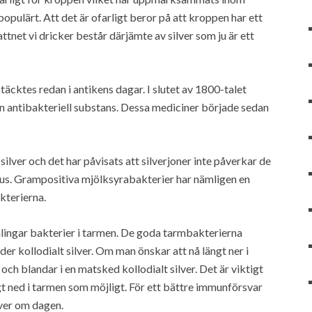
opulärt. Att det är ofarligt beror på att kroppen har ett
ttnet vi dricker består därjämte av silver som ju är ett
äcktes redan i antikens dagar. I slutet av 1800-talet
n antibakteriell substans. Dessa mediciner började sedan
ilver och det har påvisats att silverjoner inte påverkar de
us. Grampositiva mjölksyrabakterier har nämligen en
kterierna.
amlingar bakterier i tarmen. De goda tarmbakterierna
er kollodialt silver. Om man önskar att nå längt ner i
ch blandar i en matsked kollodialt silver. Det är viktigt
ångt ned i tarmen som möjligt. För ett bättre immunförsvar
ver om dagen.