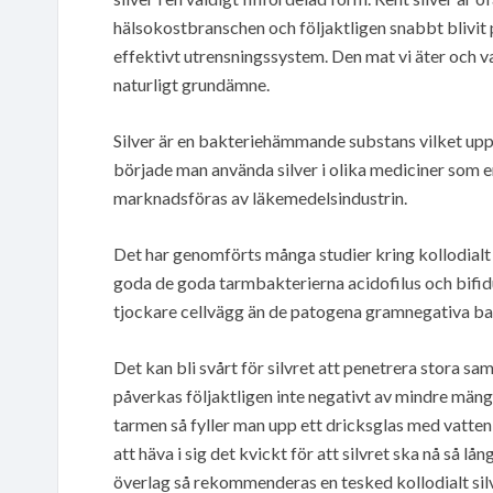
hälsokostbranschen och följaktligen snabbt blivit p
effektivt utrensningssystem. Den mat vi äter och va
naturligt grundämne.
Silver är en bakteriehämmande substans vilket uppt
började man använda silver i olika mediciner som e
marknadsföras av läkemedelsindustrin.
Det har genomförts många studier kring kollodialt s
goda de goda tarmbakterierna acidofilus och bifid
tjockare cellvägg än de patogena gramnegativa ba
Det kan bli svårt för silvret att penetrera stora s
påverkas följaktligen inte negativt av mindre mängd
tarmen så fyller man upp ett dricksglas med vatten o
att häva i sig det kvickt för att silvret ska nå så l
överlag så rekommenderas en tesked kollodialt sil