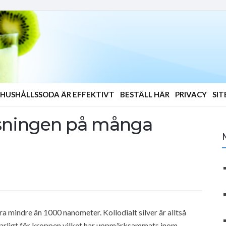
HUSHÅLLSSODA ÄR EFFEKTIVT
BESTÄLL HÄR
PRIVACY
SI
 lösningen på många
ara mindre än 1000 nanometer. Kollodialt silver är alltså
r ofarligt för kroppen vilket har uppmärksammats inom