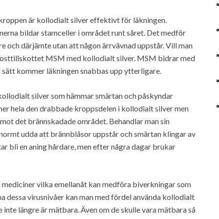
roppen är kollodialt silver effektivt för läkningen.
nerna bildar stamceller i området runt såret. Det medför
are och därjämte utan att någon ärrvävnad uppstår. Vill man
kosttillskottet MSM med kollodialt silver. MSM bidrar med
så sätt kommer läkningen snabbas upp ytterligare.
a kollodialt silver som hämmar smärtan och påskyndar
 ner hela den drabbade kroppsdelen i kollodialt silver men
s mot det brännskadade området. Behandlar man sin
normt udda att brännblåsor uppstår och smärtan klingar av
 bli en aning hårdare, men efter några dagar brukar
ka mediciner vilka emellanåt kan medföra biverkningar som
a dessa virusnivåer kan man med fördel använda kollodialt
 de inte längre är mätbara. Även om de skulle vara mätbara så