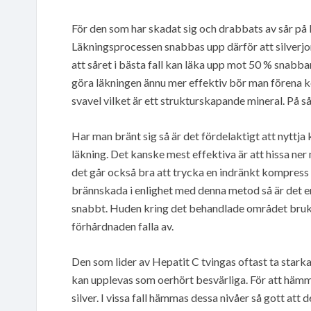
För den som har skadat sig och drabbats av sår på k
Läkningsprocessen snabbas upp därför att silverjo
att såret i bästa fall kan läka upp mot 50 % snabb
göra läkningen ännu mer effektiv bör man förena 
svavel vilket är ett strukturskapande mineral. På 
Har man bränt sig så är det fördelaktigt att nyttj
läkning. Det kanske mest effektiva är att hissa ner
det går också bra att trycka en indränkt kompres
brännskada i enlighet med denna metod så är det e
snabbt. Huden kring det behandlade området brukar
förhårdnaden falla av.
Den som lider av Hepatit C tvingas oftast ta star
kan upplevas som oerhört besvärliga. För att hämm
silver. I vissa fall hämmas dessa nivåer så gott att