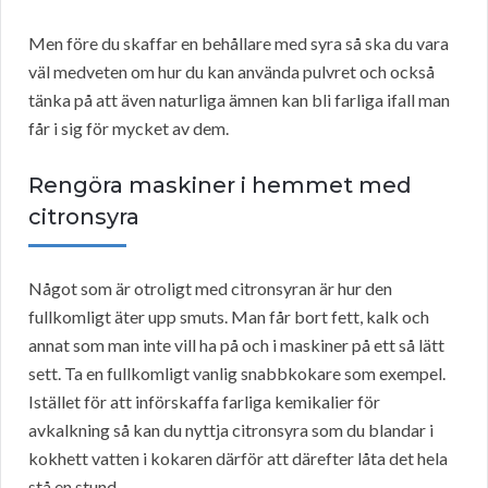
Men före du skaffar en behållare med syra så ska du vara
väl medveten om hur du kan använda pulvret och också
tänka på att även naturliga ämnen kan bli farliga ifall man
får i sig för mycket av dem.
Rengöra maskiner i hemmet med
citronsyra
Något som är otroligt med citronsyran är hur den
fullkomligt äter upp smuts. Man får bort fett, kalk och
annat som man inte vill ha på och i maskiner på ett så lätt
sett. Ta en fullkomligt vanlig snabbkokare som exempel.
Istället för att införskaffa farliga kemikalier för
avkalkning så kan du nyttja citronsyra som du blandar i
kokhett vatten i kokaren därför att därefter låta det hela
stå en stund.