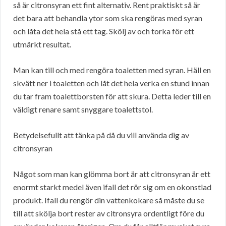
så är citronsyran ett fint alternativ. Rent praktiskt så är
det bara att behandla ytor som ska rengöras med syran
och låta det hela stå ett tag. Skölj av och torka för ett
utmärkt resultat.
Man kan till och med rengöra toaletten med syran. Häll en
skvätt ner i toaletten och låt det hela verka en stund innan
du tar fram toalettborsten för att skura. Detta leder till en
väldigt renare samt snyggare toalettstol.
Betydelsefullt att tänka på då du vill använda dig av
citronsyran
Något som man kan glömma bort är att citronsyran är ett
enormt starkt medel även ifall det rör sig om en okonstlad
produkt. Ifall du rengör din vattenkokare så måste du se
till att skölja bort rester av citronsyra ordentligt före du