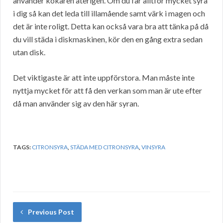
använder kokaren återigen. Om du får alltför mycket syra
i dig så kan det leda till illamående samt värk i magen och
det är inte roligt. Detta kan också vara bra att tänka på då
du vill städa i diskmaskinen, kör den en gång extra sedan
utan disk.
Det viktigaste är att inte uppförstora. Man måste inte
nyttja mycket för att få den verkan som man är ute efter
då man använder sig av den här syran.
TAGS:
CITRONSYRA
,
STÄDA MED CITRONSYRA
,
VINSYRA
Previous Post