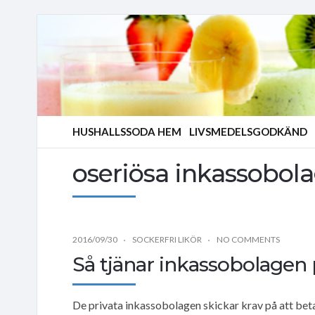
HUSHALLSSODA HEM
LIVSMEDELSGODKÄND
oseriösa inkassobol
2016/09/30
SOCKERFRI LIKÖR
NO COMMENTS
Så tjänar inkassobolagen
De privata inkassobolagen skickar krav på att beta