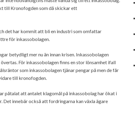
ar inte nödvändigtvis måste vända sig till ett inkassobolag.
kt till Kronofogden som då skickar ett
och det har kommit att bli en industri som omfattar
ättre för inkassobolagen.
ingar betydligt mer nu än innan krisen. Inkassobolagen
n övertas. För inkassobolagen finns en stor lönsamhet ifall
jmålsräntor som inkassobolagen tjänar pengar på men de får
vidare till kronofogden.
 påtalat att antalet klagomål på inkassobolag har ökat i
r. Det innebär också att fordringarna kan växla ägare