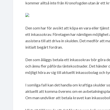
kommer alltså inte från Kronofogden utan är ett kra
Den som har för avsikt att köpa en vara eller tjänst 
ett inkassokrav. Företagen har nämligen möjlighet 
assistera till att driva in skulden. Det medför att m
initialt begärt fordran.
Den som åläggs betala ett inkassokrav bör göra de
och ännu fler påförda räntekostnader. Det händer d
möjligt höra av sig till aktuellt inkassobolag och t
I somliga fall kan det handla om kraftiga skulder s
aktuellt att komma överens om en avbetalningsplan
Om man undviker att betala kravet kan inkassobol