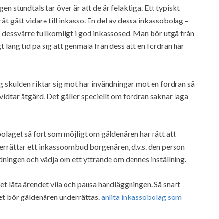
stundtals tar över är att de är felaktiga. Ett typiskt
åt gått vidare till inkasso. En del av dessa inkassobolag –
r dessvärre fullkomligt i god inkassosed. Man bör utgå från
gt lång tid på sig att genmäla från dess att en fordran har
etag skulden riktar sig mot har invändningar mot en fordran så
idtar åtgärd. Det gäller speciellt om fordran saknar laga
olaget så fort som möjligt om gäldenären har rätt att
errättar ett inkassoombud borgenären, d.v.s. den person
ändningen och vädja om ett yttrande om dennes inställning.
t låta ärendet vila och pausa handläggningen. Så snart
et bör gäldenären underrättas.
anlita inkassobolag som