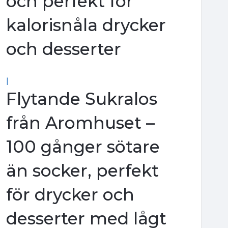
och perfekt för
kalorisnåla drycker
och desserter
|
Flytande Sukralos
från Aromhuset –
100 gånger sötare
än socker, perfekt
för drycker och
desserter med lågt