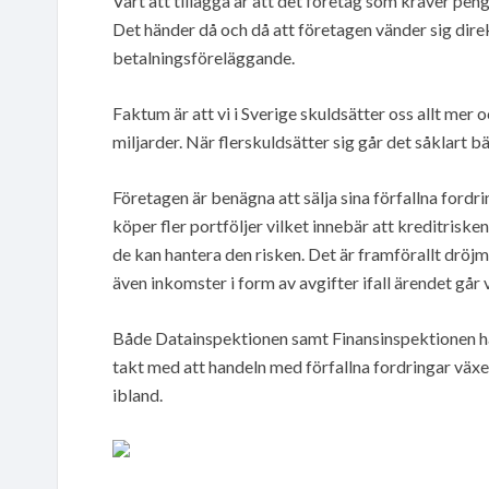
Värt att tillägga är att det företag som kräver peng
Det händer då och då att företagen vänder sig dire
betalningsföreläggande.
Faktum är att vi i Sverige skuldsätter oss allt mer 
miljarder. När flerskuldsätter sig går det såklart b
Företagen är benägna att sälja sina förfallna fordr
köper fler portföljer vilket innebär att kreditriske
de kan hantera den risken. Det är framförallt drö
även inkomster i form av avgifter ifall ärendet går 
Både Datainspektionen samt Finansinspektionen har
takt med att handeln med förfallna fordringar växe
ibland.