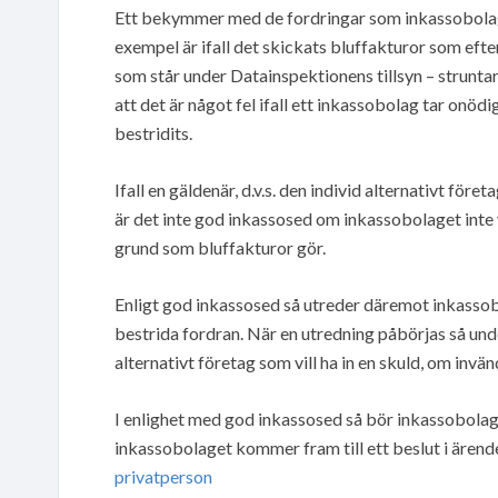
Ett bekymmer med de fordringar som inkassobolagen 
exempel är ifall det skickats bluffakturor som efter
som står under Datainspektionens tillsyn – strunta
att det är något fel ifall ett inkassobolag tar onödi
bestridits.
Ifall en gäldenär, d.v.s. den individ alternativt för
är det inte god inkassosed om inkassobolaget inte v
grund som bluffakturor gör.
Enligt god inkassosed så utreder däremot inkassob
bestrida fordran. När en utredning påbörjas så und
alternativt företag som vill ha in en skuld, om inv
I enlighet med god inkassosed så bör inkassobolage
inkassobolaget kommer fram till ett beslut i ärend
privatperson