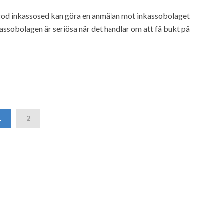
 god inkassosed kan göra en anmälan mot inkassobolaget
kassobolagen är seriösa när det handlar om att få bukt på
1
2