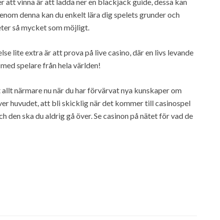
r att vinna är att ladda ner en blackjack guide, dessa kan
genom denna kan du enkelt lära dig spelets grunder och
heter så mycket som möjligt.
lse lite extra är att prova på live casino, där en livs levande
med spelare från hela världen!
allt närmare nu när du har förvärvat nya kunskaper om
ver huvudet, att bli skicklig när det kommer till casinospel
och den ska du aldrig gå över. Se casinon på nätet för vad de