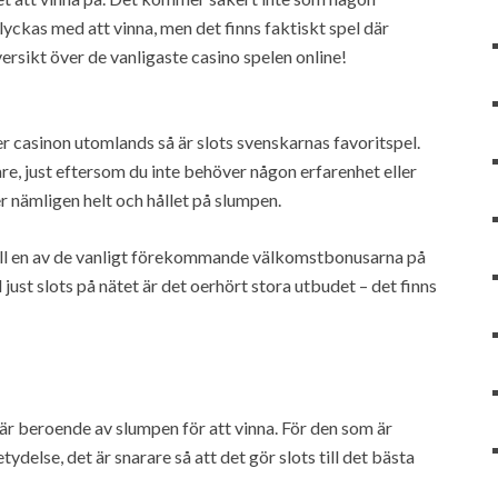
lyckas med att vinna, men det finns faktiskt spel där
ersikt över de vanligaste casino spelen online!
 casinon utomlands så är slots svenskarnas favoritspel.
are, just eftersom du inte behöver någon erfarenhet eller
er nämligen helt och hållet på slumpen.
 till en av de vanligt förekommande välkomstbonusarna på
just slots på nätet är det oerhört stora utbudet – det finns
är beroende av slumpen för att vinna. För den som är
ydelse, det är snarare så att det gör slots till det bästa