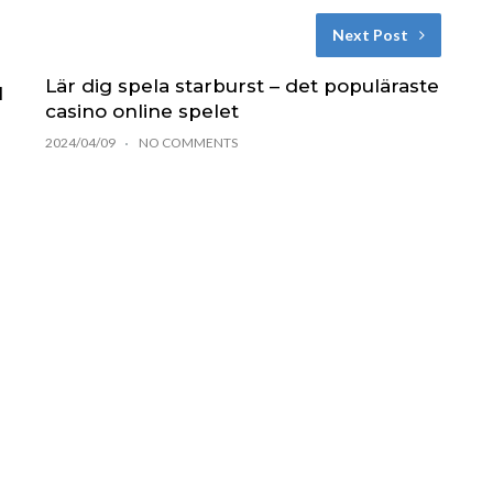
Next Post
Lär dig spela starburst – det populäraste
l
casino online spelet
2024/04/09
NO COMMENTS