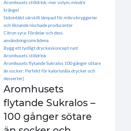
Aromhusets stilldrink: mer volym, mindre
krångel
Sidointäkt särskilt lämpad för mikrobryggerier
och liknande nischade producenter
Citron syra: Fördelar och dess
användningsområdena
Bygg ett tydligt dryckeskoncept runt
Aromhusets stilldrink
Aromhusets flytande Sukralos 100 gånger sötare
än socker: Perfekt för kalorisnåla drycker och
desserter|
Aromhusets
flytande Sukralos –
100 gånger sötare
än socker och