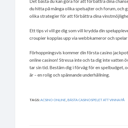
Det bästa du kan göra för att förbättra dina chanse
du hitta på många olika spelsajter och forum, och 
olika strategier för att förbättra dina vinstmöjlig
Ett tips vi vill ge dig som vill krydda din speluppleve
croupier kopplas upp via webbkameror och spelar 
Förhoppningsvis kommer din första casino jackpot 
online casinon! Stressa inte och ta dig inte vatten ö
tar sin tid. Bestäm dig i förväg för en spelbudget, 
är – en rolig och spännande underhållning.
TAGS:
ACSINO ONLINE
,
BÄSTA CASINOSPELET ATT VINNA PÅ