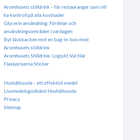
Aromhusets stilldrink – för restauranger som vill
ha kontroll på alla kostnader
Glycerin användning: Fördelar och
användningsområden i vardagen
Byt läskbacken mot en bag-in-box med
Aromhusets stilldrink
Aromhusets Stilldrink: Logiskt Val När
Flaskpriserna Sticker
Hushållssoda – ett effektivt medel
Livsmedelsgodkänd Hushållssoda
Privacy
Sitemap