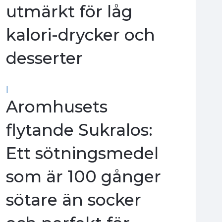
utmärkt för låg
kalori-drycker och
desserter
|
Aromhusets
flytande Sukralos:
Ett sötningsmedel
som är 100 gånger
sötare än socker