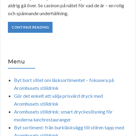
aldrig gå över. Se casinon på nätet för vad de är – en rolig
och spännande underhållning.
CONTINUE READING
Menu
Byt bort slitet om läsksortimentet – fokusera på
Aromhusets stilldrink
Gör det enkelt att välja prisvärd dryck med
Aromhusets stilldrink
Aromhusets stilldrink: smart dryckeslösning för
moderna lunchrestauranger
Byt sortiment: från burkläskvägg till stilren tapp med
Aromhusets stilldrink