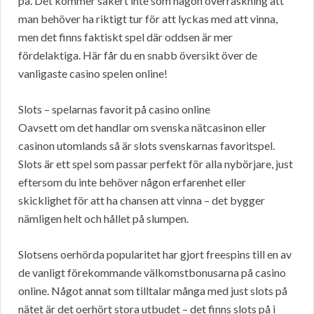
på. Det kommer säkert inte som någon överraskning att
man behöver ha riktigt tur för att lyckas med att vinna,
men det finns faktiskt spel där oddsen är mer
fördelaktiga. Här får du en snabb översikt över de
vanligaste casino spelen online!
Slots – spelarnas favorit på casino online
Oavsett om det handlar om svenska nätcasinon eller
casinon utomlands så är slots svenskarnas favoritspel.
Slots är ett spel som passar perfekt för alla nybörjare, just
eftersom du inte behöver någon erfarenhet eller
skicklighet för att ha chansen att vinna – det bygger
nämligen helt och hållet på slumpen.
Slotsens oerhörda popularitet har gjort freespins till en av
de vanligt förekommande välkomstbonusarna på casino
online. Något annat som tilltalar många med just slots på
nätet är det oerhört stora utbudet – det finns slots på i