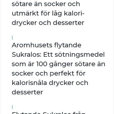
sötare än socker och
utmärkt för låg kalori-
drycker och desserter
|
Aromhusets flytande
Sukralos: Ett sötningsmedel
som är 100 gånger sötare än
socker och perfekt för
kalorisnåla drycker och
desserter
|