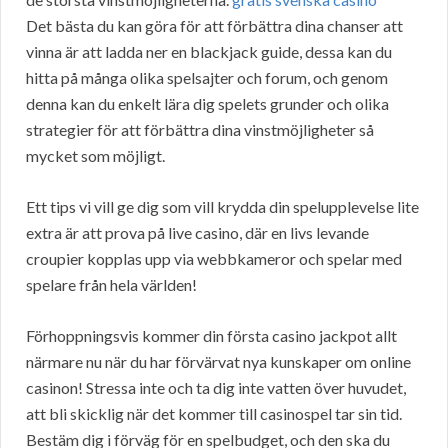
Det bästa du kan göra för att förbättra dina chanser att
vinna är att ladda ner en blackjack guide, dessa kan du
hitta på många olika spelsajter och forum, och genom
denna kan du enkelt lära dig spelets grunder och olika
strategier för att förbättra dina vinstmöjligheter så
mycket som möjligt.
Ett tips vi vill ge dig som vill krydda din spelupplevelse lite
extra är att prova på live casino, där en livs levande
croupier kopplas upp via webbkameror och spelar med
spelare från hela världen!
Förhoppningsvis kommer din första casino jackpot allt
närmare nu när du har förvärvat nya kunskaper om online
casinon! Stressa inte och ta dig inte vatten över huvudet,
att bli skicklig när det kommer till casinospel tar sin tid.
Bestäm dig i förväg för en spelbudget, och den ska du