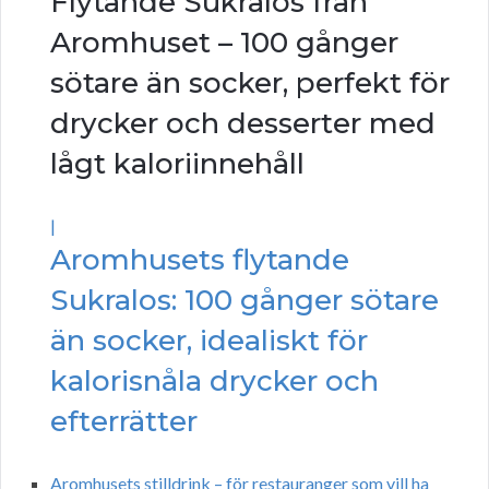
Flytande Sukralos från
Aromhuset – 100 gånger
sötare än socker, perfekt för
drycker och desserter med
lågt kaloriinnehåll
|
Aromhusets flytande
Sukralos: 100 gånger sötare
än socker, idealiskt för
kalorisnåla drycker och
efterrätter
Aromhusets stilldrink – för restauranger som vill ha