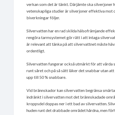
verkan som det är tänkt. Därjämte ska silverjoner h
vetenskapliga studier är silverjoner effektiva mot
biverkningar följer.
Silvervatten har en rad skilda hälsofrämjande effek
rengöra tarmsystemet gör rätt i att intaga silverva
är relevant att tänka på att silvervattnet måste häv
ordentligt.
Silvervatten fungerar också utmärkt för att vårda så
runt såret och på så sätt läker det snabbar utan att
upp till 50 % snabbare.
Vid brännskador kan silvervatten begränsa smärt
indränkt i silvervatten mot det brännskadade områd
kroppsdel doppas ner i ett bad av silvervatten. Silver
huden runt det drabbade området hårdna, men förh