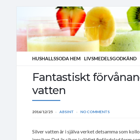
HUSHALLSSODA HEM
LIVSMEDELSGODKÄND
Fantastiskt förvånan
vatten
2016/12/25
ABSINT
NO COMMENTS
Silver vatten är i själva verket detsamma som kollo
ionsilver Det är silver i väldigt finfördelad form so