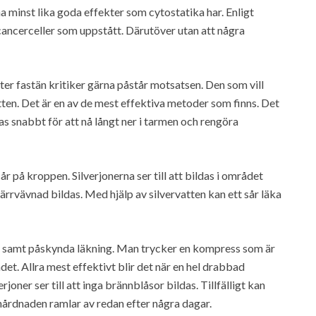
a minst lika goda effekter som cytostatika har. Enligt
 cancerceller som uppstått. Därutöver utan att några
ter fastän kritiker gärna påstår motsatsen. Den som vill
tten. Det är en av de mest effektiva metoder som finns. Det
as snabbt för att nå långt ner i tarmen och rengöra
r på kroppen. Silverjonerna ser till att bildas i området
 ärrvävnad bildas. Med hjälp av silvervatten kan ett sår läka
a samt påskynda läkning. Man trycker en kompress som är
et. Allra mest effektivt blir det när en hel drabbad
joner ser till att inga brännblåsor bildas. Tillfälligt kan
årdnaden ramlar av redan efter några dagar.