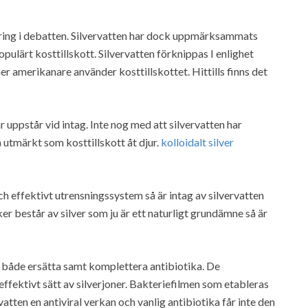
ttring i debatten. Silvervatten har dock uppmärksammats
pulärt kosttillskott. Silvervatten förknippas I enlighet
r amerikanare använder kosttillskottet. Hittills finns det
r uppstår vid intag. Inte nog med att silvervatten har
 utmärkt som kosttillskott åt djur.
kolloidalt silver
h effektivt utrensningssystem så är intag av silvervatten
ker består av silver som ju är ett naturligt grundämne så är
tt både ersätta samt komplettera antibiotika. De
ffektivt sätt av silverjoner. Bakteriefilmen som etableras
rvatten en antiviral verkan och vanlig antibiotika får inte den