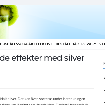
HUSHÅLLSSODA ÄR EFFEKTIVT
BESTÄLL HÄR
PRIVACY
SI
de effekter med silver
idalt silver. Det kan även sorteras under beteckningen
m finns i en lösning som är drickbar. Det har i tusentals år