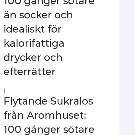
100 gånger sötare
än socker och
idealiskt för
kalorifattiga
drycker och
efterrätter
|
Flytande Sukralos
från Aromhuset:
100 gånger sötare