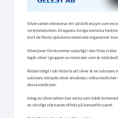
Silvervatten eliminerar ett särskilt enzym som encel
syremetabolism. Kroppens övriga kemiska funktioner
bort de flesta sjukdomsrelaterade organismer inom
Silverjoner förekommer naturligt i den föda vi äter
ingår silver i gruppen av mineraler som är nödvändi
Redan tidigt i vår historia att silver är en substa
substans började silver användas i olika medicine
dessa mediciner.
Intag av silvervatten kan verka som både botemedel
en otroligt stärkande effekt på immunförsvaret.