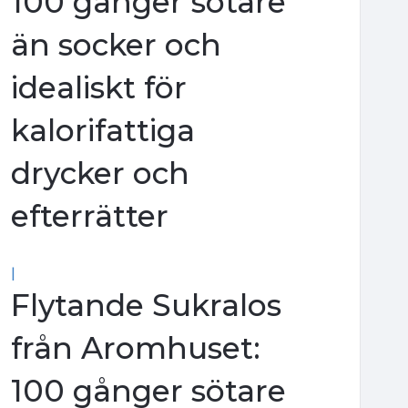
100 gånger sötare
än socker och
idealiskt för
kalorifattiga
drycker och
efterrätter
|
Flytande Sukralos
från Aromhuset:
100 gånger sötare