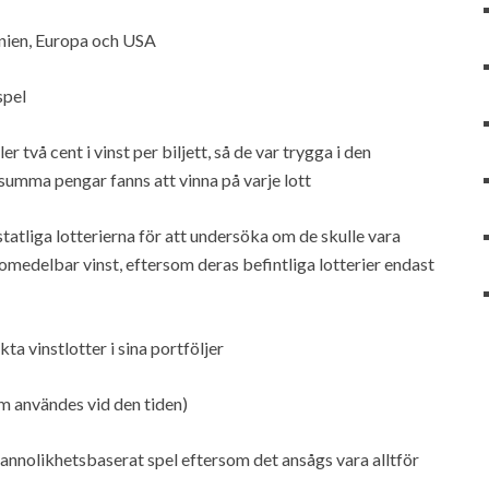
annien, Europa och USA
spel
 två cent i vinst per biljett, så de var trygga i den
 summa pengar fanns att vinna på varje lott
tatliga lotterierna för att undersöka om de skulle vara
 omedelbar vinst, eftersom deras befintliga lotterier endast
ta vinstlotter i sina portföljer
om användes vid den tiden)
t sannolikhetsbaserat spel eftersom det ansågs vara alltför