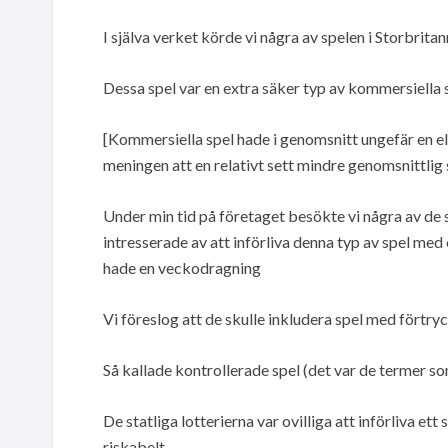
I själva verket körde vi några av spelen i Storbrit
Dessa spel var en extra säker typ av kommersiella 
[Kommersiella spel hade i genomsnitt ungefär en eller
meningen att en relativt sett mindre genomsnittlig
Under min tid på företaget besökte vi några av de s
intresserade av att införliva denna typ av spel med
hade en veckodragning
Vi föreslog att de skulle inkludera spel med förtryck
Så kallade kontrollerade spel (det var de termer s
De statliga lotterierna var ovilliga att införliva et
riskabelt