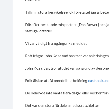
Till min stora besvikelse gick företaget jag arbeta
Därefter beslutade min partner [Dan Bower] och jag a
statliga lotterier
Vi var väldigt framgångsrika med det
Rob frågar John Koza vad han tror var anledningen 
John Koza: Jag tror att det var på grund av den om
Folk älskar att få omedelbar belöning
casino skand
De behövde inte vänta flera dagar eller veckor för 
Det var den stora fördelen med scratchlotter