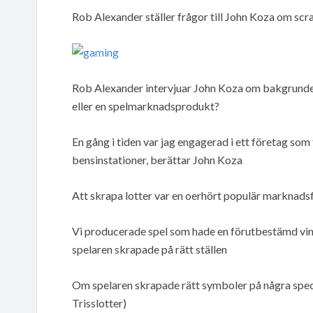
Rob Alexander ställer frågor till John Koza om scrat
Rob Alexander intervjuar John Koza om bakgrunden 
eller en spelmarknadsprodukt?
En gång i tiden var jag engagerad i ett företag so
bensinstationer, berättar John Koza
Att skrapa lotter var en oerhört populär marknads
Vi producerade spel som hade en förutbestämd vinst
spelaren skrapade på rätt ställen
Om spelaren skrapade rätt symboler på några specif
Trisslotter)