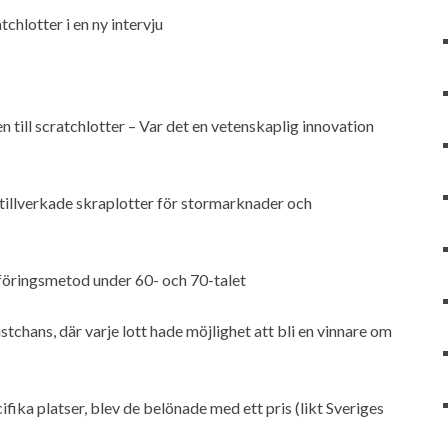
chlotter i en ny intervju
till scratchlotter – Var det en vetenskaplig innovation
m tillverkade skraplotter för stormarknader och
föringsmetod under 60- och 70-talet
chans, där varje lott hade möjlighet att bli en vinnare om
ika platser, blev de belönade med ett pris (likt Sveriges