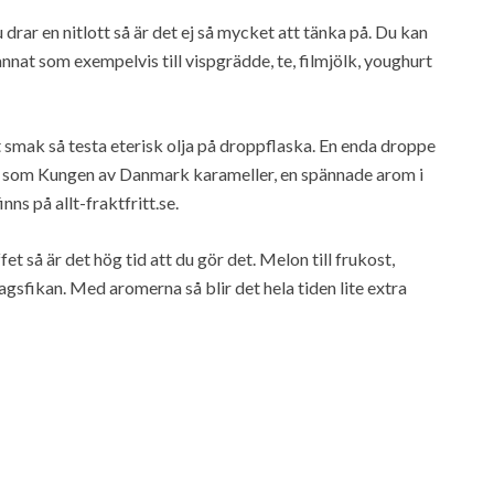
rar en nitlott så är det ej så mycket att tänka på. Du kan
annat som exempelvis till vispgrädde, te, filmjölk, youghurt
 smak så testa eterisk olja på droppflaska. En enda droppe
kar som Kungen av Danmark karameller, en spännade arom i
ns på allt-fraktfritt.se.
 så är det hög tid att du gör det. Melon till frukost,
agsfikan. Med aromerna så blir det hela tiden lite extra