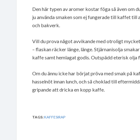
Den här typen av aromer kostar föga så även om du d
ju använda smaken som ej fungerade till kaffet till 
och bakverk.
Vill du prova något avvikande med otroligt mycket
– flaskan räcker länge, länge. Stjärnanisolja sma
kaffe samt hemlagat godis. Outspädd eterisk olja fin
Om du ännu icke har börjat pröva med smak på kaffet
hasselnöt innan lunch, och så choklad till eftermidd
gripande att dricka en kopp kaffe.
TAGS:
KAFFESIRAP