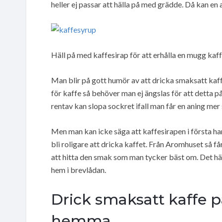
heller ej passar att hälla på med grädde. Då kan e
Häll på med kaffesirap för att erhålla en mugg kaffe
Man blir på gott humör av att dricka smaksatt kaff
för kaffe så behöver man ej ängslas för att detta p
rentav kan slopa sockret ifall man får en aning mer 
Men man kan icke säga att kaffesirapen i första hand 
bli roligare att dricka kaffet. Från Aromhuset så f
att hitta den smak som man tycker bäst om. Det hä
hem i brevlådan.
Drick smaksatt kaffe p
hemma