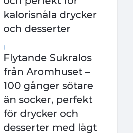
och perfekt för
kalorisnåla drycker
och desserter
|
Flytande Sukralos
från Aromhuset –
100 gånger sötare
än socker, perfekt
för drycker och
desserter med lågt