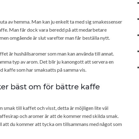
juta av hemma. Man kan ju enkelt ta med sig smakessenser
kaffe. Man får dock vara beredd på att medarbetare
en omgående är slut varefter man får beställa nytt.
fet är hushållsaromer som man kan använda till annat.
ma typ av arom. Det blir ju kanongott att servera en
 kaffe som har smaksatts på samma vis.
er bäst om för bättre kaffe
smak till kaffet och visst, detta är möjligen lite väl
ffesirap och aromer är att de kommer med skilda smak.
ill att du kommer att tycka om tillsammans med något som