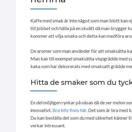
Kaffe med smak är inte något som man blott kan n
till jobbet och hälla på en skvätt då man brygger 
kommer att vilja smaka och detta kan medföra arom
De aromer som man använder för att smaksätta kaf
Man kan till exempel smaksätta vispgrädde med sam
kaka som har dekorerats med smaksatt grädde med
Hitta de smaker som du tyck
En del möjligen rynkar på näsan då de ser melon som 
innovativt.
Bra info finns här.
Det som är bra med ka
Du kan beställa det som du med säkerhet känner t
verkar intressant.