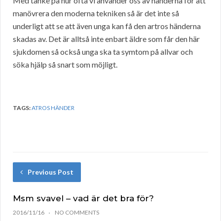
Med tanke på hur ofta vi använder oss av händerna för att
manövrera den moderna tekniken så är det inte så
underligt att se att även unga kan få den artros händerna
skadas av. Det är alltså inte enbart äldre som får den här
sjukdomen så också unga ska ta symtom på allvar och
söka hjälp så snart som möjligt.
TAGS:
ATROS HÄNDER
Previous Post
Msm svavel – vad är det bra för?
2016/11/16
NO COMMENTS