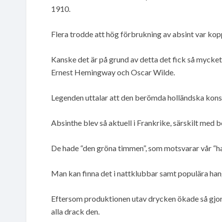
1910.
Flera trodde att hög förbrukning av absint var kopp
Kanske det är på grund av detta det fick så myck
Ernest Hemingway och Oscar Wilde.
Legenden uttalar att den berömda holländska konstn
Absinthe blev så aktuell i Frankrike, särskilt med 
De hade “den gröna timmen”, som motsvarar vår “h
Man kan finna det i nattklubbar samt populära ha
Eftersom produktionen utav drycken ökade så gjord
alla drack den.