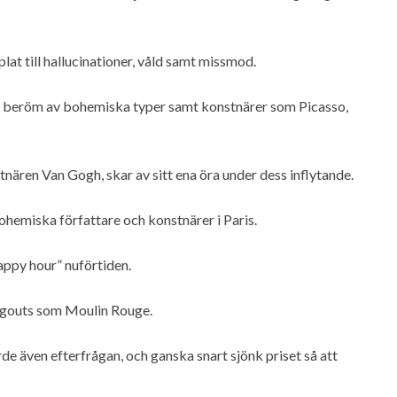
lat till hallucinationer, våld samt missmod.
et beröm av bohemiska typer samt konstnärer som Picasso,
ären Van Gogh, skar av sitt ena öra under dess inflytande.
bohemiska författare och konstnärer i Paris.
appy hour” nuförtiden.
ngouts som Moulin Rouge.
e även efterfrågan, och ganska snart sjönk priset så att