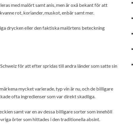
lleras med malört samt anis, men är oxå bekant för att
 kvanne rot, koriander, muskot, enbär samt mer.
ltiga drycken eller den faktiska malörtens beteckning
Schweiz för att efter spridas till andra länder som satte sin
märkena mycket varierade, typ vin är nu, och de billigare
ukade ofta ingredienser som var direkt skadliga.
kien samt var en av dessa billigare sorter som innehöll
 övriga örter som hittades i den traditionella absint.