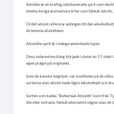
Absithe är en kraftig växtbaserade sprit som desti
inneha övriga aromatiska örter som fänkål, lakrits,
Ordet absint refererar antingen till den alkoholha
Artemisia absinthium.
Absinthe sprit är i många annorlunda typer.
Dess vidareutveckling började i slutet av 17-talet i 
egen prägel på originalet.
Som du kanske begriper, var kvaliteten på de olika 
sorterna utav absint hade lägre alkoholhalt och br
Sorten som kallas “Bohemian Absinth” kom från Tjec
lite eller noll anis, fänkål alternativt någon utav de