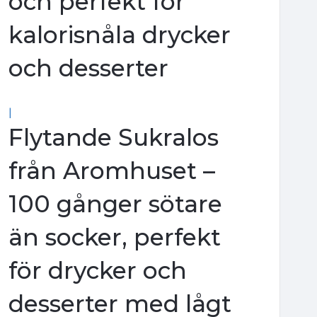
och perfekt för
kalorisnåla drycker
och desserter
|
Flytande Sukralos
från Aromhuset –
100 gånger sötare
än socker, perfekt
för drycker och
desserter med lågt