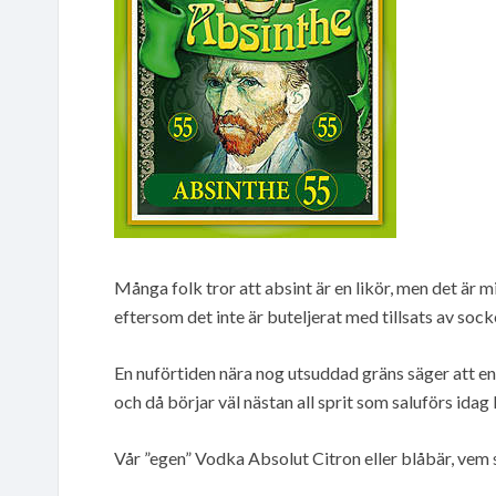
Många folk tror att absint är en likör, men det är m
eftersom det inte är buteljerat med tillsats av sock
En nuförtiden nära nog utsuddad gräns säger att en
och då börjar väl nästan all sprit som saluförs idag k
Vår ”egen” Vodka Absolut Citron eller blåbär, vem 