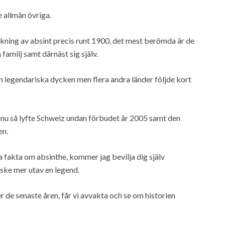
e allmän övriga.
ukning av absint precis runt 1900, det mest berömda är de
amilj samt därnäst sig själv.
n legendariska dycken men flera andra länder följde kort
ännu så lyfte Schweiz undan förbudet år 2005 samt den
en.
nta fakta om absinthe, kommer jag bevilja dig själv
ske mer utav en legend.
de senaste åren, får vi avvakta och se om historien