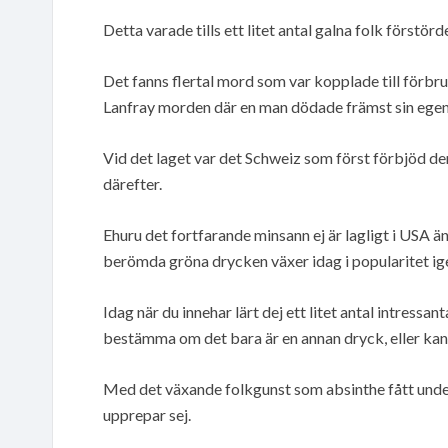
Detta varade tills ett litet antal galna folk förstörd
Det fanns flertal mord som var kopplade till förbr
Lanfray morden där en man dödade främst sin egen f
Vid det laget var det Schweiz som först förbjöd de
därefter.
Ehuru det fortfarande minsann ej är lagligt i USA 
berömda gröna drycken växer idag i popularitet ig
Idag när du innehar lärt dej ett litet antal intressa
bestämma om det bara är en annan dryck, eller kan
Med det växande folkgunst som absinthe fått under 
upprepar sej.