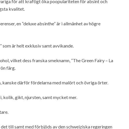
ariga för att kraftigt öka poopulariteten för absint och
ta kvalitet.
enser, en “deluxe absinthe” är i allmänhet av högre
” som är helt exklusiv samt avvikande.
ohol, vilket dess franska smeknamn, “The Green Fairy – La
rön färg.
n, kanske därför fördelarna med malört och övriga örter.
kolik, gikt, njursten, samt mycket mer.
tare.
 det till samt med förbjöds av den schweiziska regeringen