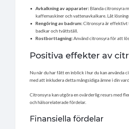
Avkalkning av apparater:
Blanda citronsyra me
kaffemaskiner och vattenavkalkare. Låt lösninge
Rengöring av badrum:
Citronsyra är effektivt 
badkar och tvättställ.
Rostborttagning:
Använd citronsyra för att lös
Positiva effekter av c
Nu när du har fått en inblick i hur du kan använda c
med att inkludera detta mångsidiga ämne i din var
Citronsyra kan utgöra en ovärderlig resurs med fle
och hälsorelaterade fördelar.
Finansiella fördelar