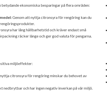
nå betydande ekonomiska besparingar på flera områden:
medel:
Genom att nyttja citronsyra för rengöring kan du
 rengöringsprodukter.
ronsyra har lång hållbarhetstid och kräver endast små
örpackning räcker länge och ger god valuta för pengarna.
sitiva miljöeffekter:
yttja citronsyra för rengöring minskar du behovet av
kt nedbrytbar och har ingen negativ inverkan på vår miljö.