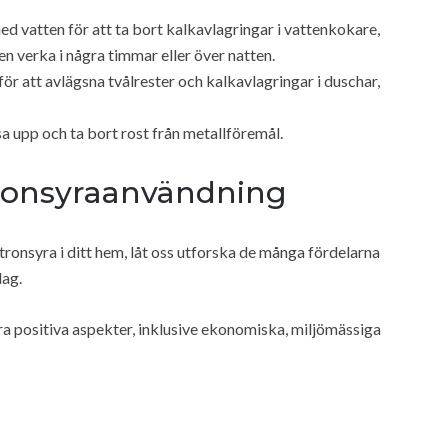
d vatten för att ta bort kalkavlagringar i vattenkokare,
n verka i några timmar eller över natten.
för att avlägsna tvålrester och kalkavlagringar i duschar,
a upp och ta bort rost från metallföremål.
itronsyraanvändning
itronsyra i ditt hem, låt oss utforska de många fördelarna
dag.
ra positiva aspekter, inklusive ekonomiska, miljömässiga