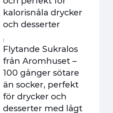
och perfekt för
kalorisnåla drycker
och desserter
|
Flytande Sukralos
från Aromhuset –
100 gånger sötare
än socker, perfekt
för drycker och
desserter med lågt