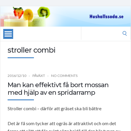
Search
for:
stroller combi
2016/12/10
PÅVÄXT
NO COMMENTS
Man kan effektivt få bort mossan
med hjälp av en spridarramp
Stroller combi – därför att gräset ska bli bättre
Det är få som tycker att ogräs är attraktivt och om det
fanns ett sätt att för evigt säga hejdå till den här typen av