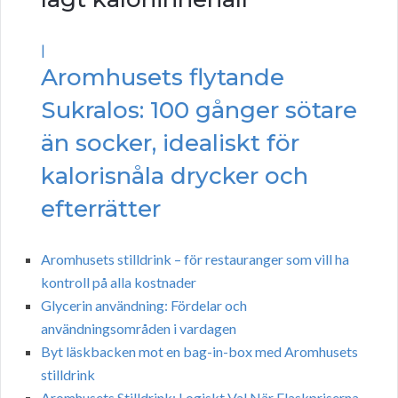
|
Aromhusets flytande
Sukralos: 100 gånger sötare
än socker, idealiskt för
kalorisnåla drycker och
efterrätter
Aromhusets stilldrink – för restauranger som vill ha
kontroll på alla kostnader
Glycerin användning: Fördelar och
användningsområden i vardagen
Byt läskbacken mot en bag-in-box med Aromhusets
stilldrink
Aromhusets Stilldrink: Logiskt Val När Flaskpriserna