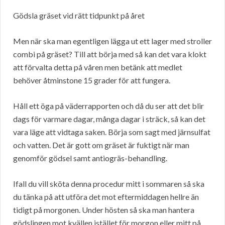
Gödsla gräset vid rätt tidpunkt på året
Men när ska man egentligen lägga ut ett lager med stroller
combi på gräset? Till att börja med så kan det vara klokt
att förvalta detta på våren men betänk att medlet
behöver åtminstone 15 grader för att fungera.
Håll ett öga på väderrapporten och då du ser att det blir
dags för varmare dagar, många dagar i sträck, så kan det
vara läge att vidtaga saken. Börja som sagt med järnsulfat
och vatten. Det är gott om gräset är fuktigt när man
genomför gödsel samt antiogräs-behandling.
Ifall du vill sköta denna procedur mitt i sommaren så ska
du tänka på att utföra det mot eftermiddagen hellre än
tidigt på morgonen. Under hösten så ska man hantera
gödslingen mot kvällen istället för morgon eller mitt på