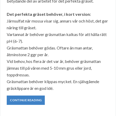
betydande del av arbetet för det perfekta gräset.
Det perfekta gräset behöver, i kort version:
Järnsulfat när mossa visar sig, annars vår och höst, det ger
näring till gräset.
Vartannat år behöver gräsmattan kalkas för att hålla rätt
pH (6-7).
Gräsmattan behöver gödas. Oftare än man antar,
åtminstone 2 ggr per år.
Vid behov, hos flera är det var år, behöver gräsmattan
jämnas till på våren med 5-10 mm grus eller jord,
toppdressas.
Gräsmattan behöver klippas mycket. En självgående
gräsklippare är en god idé.
CONTINUE READING