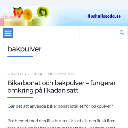
Search
for:
bakpulver
2017/08/18
HÄLSA
NO COMMENTS
Bikarbonat och bakpulver – fungerar
omkring på likadan sätt
Går det att använda bikarbonat istället för bakpulver?
Problemet med den lilla burken är just att den är så liten,
man behöver ideligen lite mer för att feja i badrum samt