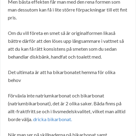
Men bästa effekten får man med den rena formen som
man dessutom kan få i lite större förpackningar till ett fint
pris.
Om du vill företa en smet så är originalformen likaså
bättre därför att den löses upp långsammare i vattnet så
att du kan få rätt konsistens på smeten som du sedan
behandlar diskbänk, handfat och toalett med.
Det ultimata är att ha bikarbonatet hemma för olika
behov
Förväxla inte natriumkarbonat och bikarbonat
(natriumbikarbonat), det är 2 olika saker. Båda finns på
allt-fraktfritt.se och i livsmedelskvalitet, vilket man alltid
borde välja.
dricka bikarbonat.
När man ser på skillnaderna på bikarbonat samt