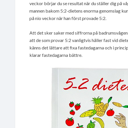
veckor börjar du se resultat när du ställer dig på
mannen bakom 5:2-dietens enorma genomslag kunde 
på nio veckor när han först provade 5:2.
Att det sker saker med siffrorna på badrumsvågen en
att de som provar 5:2 vanligtvis håller fast vid di
känns det lättare att fixa fastedagarna och i pri
klarar fastedagarna bättre.