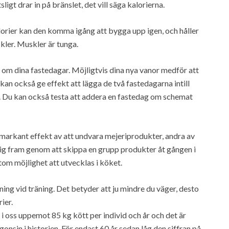
igt drar in på bränslet, det vill säga kalorierna.
lorier kan den komma igång att bygga upp igen, och håller
kler. Muskler är tunga.
a om dina fastedagar. Möjligtvis dina nya vanor medför att
kan också ge effekt att lägga de två fastedagarna intill
ta. Du kan också testa att addera en fastedag om schemat
markant effekt av att undvara mejeriprodukter, andra av
dig fram genom att skippa en grupp produkter åt gången i
om möjlighet att utvecklas i köket.
ning vid träning. Det betyder att ju mindre du väger, desto
ier.
i oss uppemot 85 kg kött per individ och år och det är
gonsin i historien. För endast 60 år sedan låg den siffran på