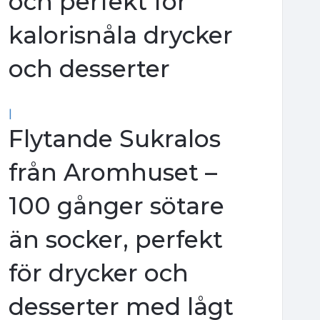
och perfekt för
kalorisnåla drycker
och desserter
|
Flytande Sukralos
från Aromhuset –
100 gånger sötare
än socker, perfekt
för drycker och
desserter med lågt