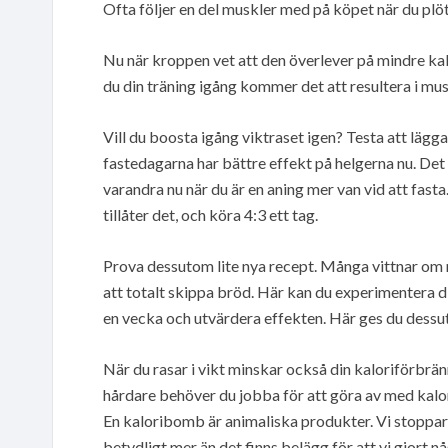
Ofta följer en del muskler med på köpet när du plötsl
Nu när kroppen vet att den överlever på mindre ka
du din träning igång kommer det att resultera i mus
Vill du boosta igång viktraset igen? Testa att lägg
fastedagarna har bättre effekt på helgerna nu. Det 
varandra nu när du är en aning mer van vid att fas
tillåter det, och köra 4:3 ett tag.
Prova dessutom lite nya recept. Många vittnar om 
att totalt skippa bröd. Här kan du experimentera 
en vecka och utvärdera effekten. Här ges du dessut
När du rasar i vikt minskar också din kaloriförbrän
hårdare behöver du jobba för att göra av med kalor
En kaloribomb är animaliska produkter. Vi stoppar 
betydligt mer än det finns belägg för att vi gjort nå