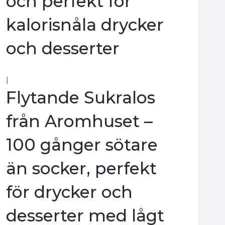
och perfekt för
kalorisnåla drycker
och desserter
|
Flytande Sukralos
från Aromhuset –
100 gånger sötare
än socker, perfekt
för drycker och
desserter med lågt