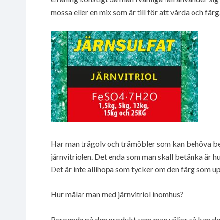
mossa eller en mix som är till för att vårda och fä
Har man trägolv och trämöbler som kan behöva behan
järnvitriolen. Det enda som man skall betänka är h
Det är inte allihopa som tycker om den färg som up
Hur målar man med järnvitriol inomhus?
Beroende på den produkt som man väljer så kan det