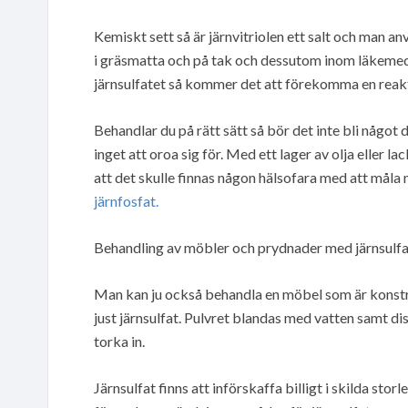
Kemiskt sett så är järnvitriolen ett salt och man a
i gräsmatta och på tak och dessutom inom läkemed
järnsulfatet så kommer det att förekomma en reaktio
Behandlar du på rätt sätt så bör det inte bli något
inget att oroa sig för. Med ett lager av olja eller la
att det skulle finnas någon hälsofara med att måla
järnfosfat.
Behandling av möbler och prydnader med järnsulf
Man kan ju också behandla en möbel som är konstr
just järnsulfat. Pulvret blandas med vatten samt dis
torka in.
Järnsulfat finns att införskaffa billigt i skilda stor