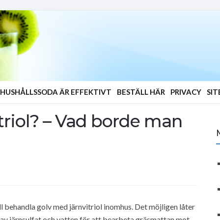
HUSHÅLLSSODA ÄR EFFEKTIVT
BESTÄLL HÄR
PRIVACY
SI
riol? – Vad borde man
l behandla golv med järnvitriol inomhus. Det möjligen låter
g av järnsulfat och vatten för att bearbeta gräsmattan mot