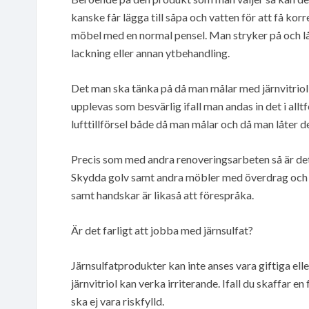
kanske får lägga till såpa och vatten för att få ko
möbel med en normal pensel. Man stryker på och låt
lackning eller annan ytbehandling.
Det man ska tänka på då man målar med järnvitriol
upplevas som besvärlig ifall man andas in det i allt
lufttillförsel både då man målar och då man låter de
Precis som med andra renoveringsarbeten så är det 
Skydda golv samt andra möbler med överdrag och se 
samt handskar är likaså att förespråka.
Är det farligt att jobba med järnsulfat?
Järnsulfatprodukter kan inte anses vara giftiga elle
järnvitriol kan verka irriterande. Ifall du skaffar e
ska ej vara riskfylld.