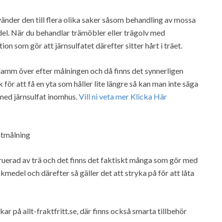
nvänder den till flera olika saker såsom behandling av mossa
el. När du behandlar trämöbler eller trägolv med
n som gör att järnsulfatet därefter sitter hårt i träet.
 damm över efter målningen och då finns det synnerligen
ck för att få en yta som håller lite längre så kan man inte säga
 med järnsulfat inomhus.
Vill ni veta mer Klicka Här
atmålning
uerad av trä och det finns det faktiskt många som gör med
kmedel och därefter så gäller det att stryka på för att låta
lekar på allt-fraktfritt.se, där finns också smarta tillbehör