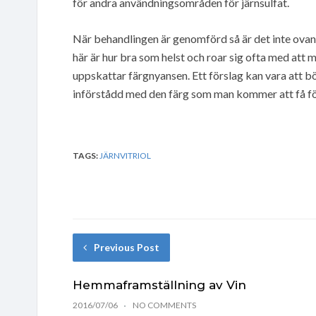
för andra användningsområden för järnsulfat.
När behandlingen är genomförd så är det inte ovanlig
här är hur bra som helst och roar sig ofta med att 
uppskattar färgnyansen. Ett förslag kan vara att bör
införstådd med den färg som man kommer att få före
TAGS:
JÄRNVITRIOL
Previous Post
Hemmaframställning av Vin
2016/07/06
NO COMMENTS