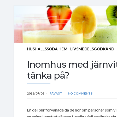
HUSHALLSSODA HEM
LIVSMEDELSGODKÄND
Inomhus med järnvit
tänka på?
2016/07/06
PÅVÄXT
NO COMMENTS
En del blir förvånade då de hör om personer som vil
en aning konstigt då man i vanliga fall använder si