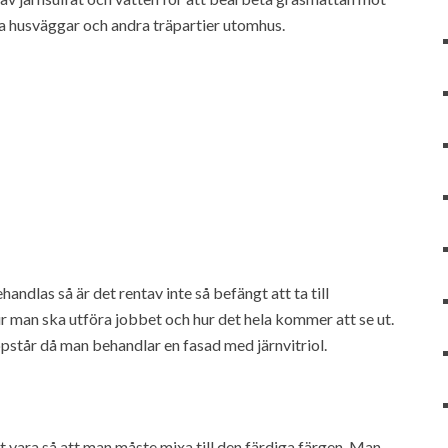
rga husväggar och andra träpartier utomhus.
dlas så är det rentav inte så befängt att ta till
ur man ska utföra jobbet och hur det hela kommer att se ut.
pstår då man behandlar en fasad med järnvitriol.
 vara så att man måste mixa till den färdiga färgen. Man