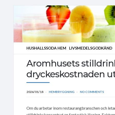
HUSHALLSSODA HEM
LIVSMEDELSGODKÄND
Aromhusets stilldrin
dryckeskostnaden uta
2026/01/18
HEMBRYGGNING
NO COMMENTS
Om du arbetar inom restaurangbranschen och letar 
stilldrinkskoncentrat en fantastisk lösning. Faktum