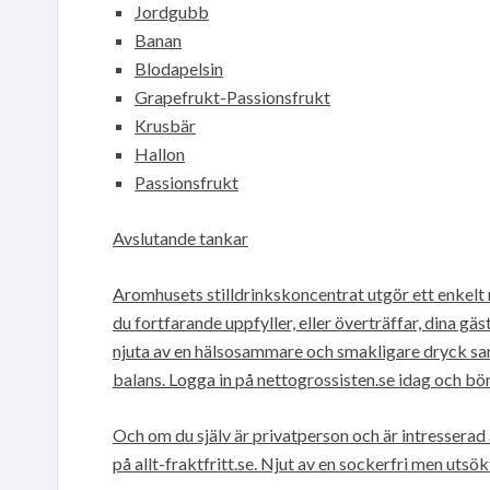
Jordgubb
Banan
Blodapelsin
Grapefrukt-Passionsfrukt
Krusbär
Hallon
Passionsfrukt
Avslutande tankar
Aromhusets stilldrinkskoncentrat utgör ett enkelt 
du fortfarande uppfyller, eller överträffar, dina gä
njuta av en hälsosammare och smakligare dryck sa
balans. Logga in på nettogrossisten.se idag och börj
Och om du själv är privatperson och är intresserad a
på allt-fraktfritt.se. Njut av en sockerfri men utsök