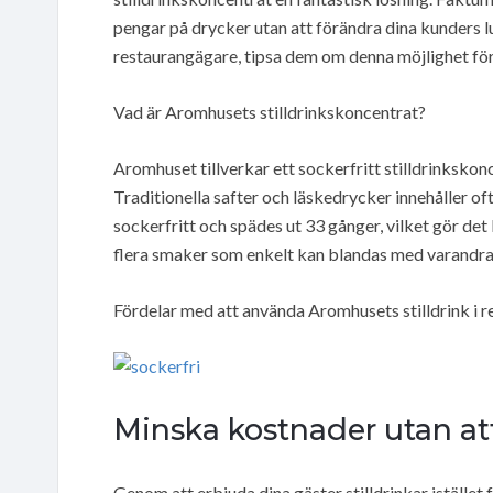
pengar på drycker utan att förändra dina kunders 
restaurangägare, tipsa dem om denna möjlighet fö
Vad är Aromhusets stilldrinkskoncentrat?
Aromhuset tillverkar ett sockerfritt stilldrinkskon
Traditionella safter och läskedrycker innehåller of
sockerfritt och spädes ut 33 gånger, vilket gör d
flera smaker som enkelt kan blandas med varandra 
Fördelar med att använda Aromhusets stilldrink i 
Minska kostnader utan att
Genom att erbjuda dina gäster stilldrinkar istället 