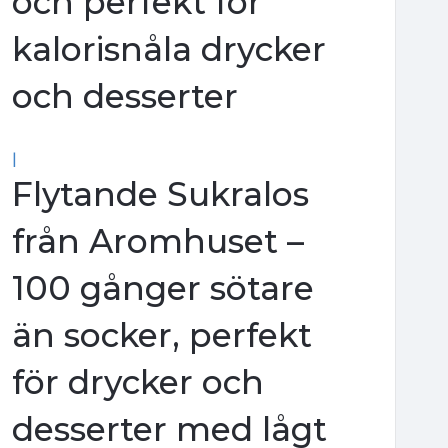
och perfekt för
kalorisnåla drycker
och desserter
|
Flytande Sukralos
från Aromhuset –
100 gånger sötare
än socker, perfekt
för drycker och
desserter med lågt