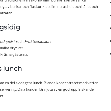
g av burkar och flaskor kan elimineras helt och hållet och
entraten.
gsidig
odapelsin
och
Fruktexplosion
.
unika drycker.
 kräsna gästerna.
s lunch
som en del av dagens lunch. Blanda koncentratet med vatten
älvservering. Dina kunder får njuta av en god, uppfriskande
er.