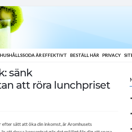
HUSHÅLLSSODA ÄR EFFEKTIVT
BESTÄLL HÄR
PRIVACY
SI
k: sänk
n att röra lunchpriset
efter sätt att öka din inkomst, är Aromhusets
 är att dessa koncentrat gör det möjligt för dig att spara