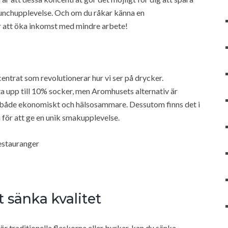
lunchupplevelse. Och om du råkar känna en
r att öka inkomst med mindre arbete!
centrat som revolutionerar hur vi ser på drycker.
ta upp till 10% socker, men Aromhusets alternativ är
et både ekonomiskt och hälsosammare. Dessutom finns det i
för att ge en unik smakupplevelse.
restauranger
 sänka kvalitet
för traditionella flaskorna eller burkar, kan du sänka