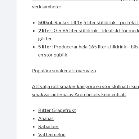
verksamheter:
500ml:
Räcker till 16,5 liter stilldrink – perfekt
2 liter:
Ger 66 liter stilldrink – idealiskt för m
gäster.
5 liter:
Producerar hela 165 liter stilldrink – bäs
en stor publik.
Populära smaker att överväga
Att välja rätt smaker kan göra en stor skillnad i k
smakvarianterna av Aromhusets koncentrat:
Bitter Grapefrukt
Ananas
Rabarber
Vattenmelon