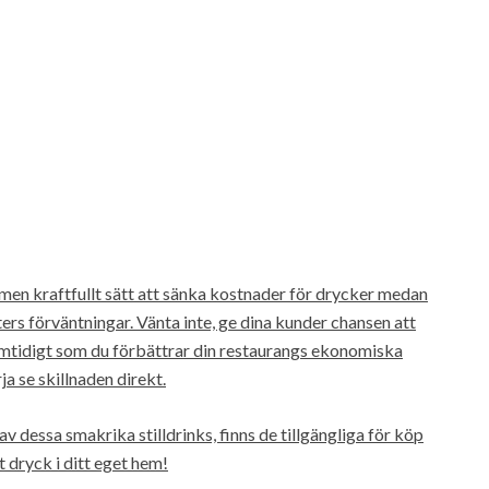
men kraftfullt sätt att sänka kostnader för drycker medan
sters förväntningar. Vänta inte, ge dina kunder chansen att
mtidigt som du förbättrar din restaurangs ekonomiska
a se skillnaden direkt.
v dessa smakrika stilldrinks, finns de tillgängliga för köp
t dryck i ditt eget hem!