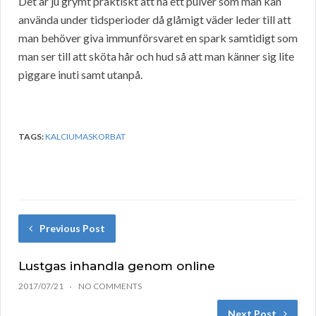
Det är ju grymt praktiskt att ha ett pulver som man kan
använda under tidsperioder då glåmigt väder leder till att
man behöver giva immunförsvaret en spark samtidigt som
man ser till att sköta hår och hud så att man känner sig lite
piggare inuti samt utanpå.
TAGS:
KALCIUMASKORBAT
Previous Post
Lustgas inhandla genom online
2017/07/21
NO COMMENTS
Next Post