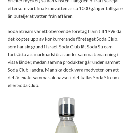
dricker mycket) så kan vinsten i längden bli rätt så rejäl
eftersom vårt fina kranvatten är ca 1000 gånger billigare
än buteljerat vatten från affären.
Soda Stream var ett oberoende företag fram till 1998 då
det köptes upp av konkurrerande företaget Soda Club,
som har sin grund i Israel. Soda Club lät Soda Stream
fortsätta att marknadsföras under samma benämning i
vissa länder, medan samma produkter går under namnet
Soda Club i andra. Man ska dock vara medveten om att
det är exakt samma sak oavsett det kallas Soda Stream
eller Soda Club.