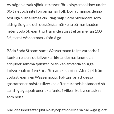
Av någon orsak sjönk intresset för kolsyremaskiner under
90-talet och inte förrän nu har folk börjat minnas denna
festliga hushållsmaskin. Idag säljs Soda Streamers som
aldrig tidigare och de största märkena på marknaden
heter Soda Stream (fortfarande störst efter mer än 100
år!) samt Wassermaxx från Aga.
Båda Soda Stream samt Wassermaxx följer varandra i
konkurrensen, de tillverkar liknande maskiner och
erbjuder samma tjänster. Man kan använda en Aga
kolsyrepatron i en Soda Streamer samt en Alco2jet från
Sodastream i en Wassermaxx. Faktum är att dessa
gaspatroner måste tillverkas efter europeisk standard så
samtliga gaspatroner ska funka i vilken kolsyremaskin
som helst.
När det innefattar just kolsyrepatronerna så har Aga gjort