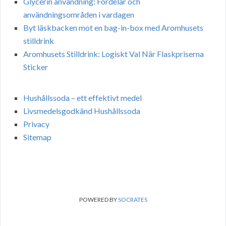
Glycerin användning: Fördelar och
användningsområden i vardagen
Byt läskbacken mot en bag-in-box med Aromhusets
stilldrink
Aromhusets Stilldrink: Logiskt Val När Flaskpriserna
Sticker
Hushållssoda – ett effektivt medel
Livsmedelsgodkänd Hushållssoda
Privacy
Sitemap
POWERED BY
SOCRATES