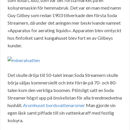
som Soda Club), som var det första märket på en
kolsyremaskin för hemmabruk. Det var en man med namn
Guy Gilbey som redan 1903 tillverkade den första Soda
Streamern, då under det aningen mer beskrivande namnet
«Apparatus for aerating liquids». Apparaten blev omtyckt
hos finfolket samt kungahuset blev fort en av Gilbeys
kunder.
Det skulle dröja till 50-talet innan Soda Streamern skulle
börja säljas kommersiellt och inte förrän på 70- och 80-
talen kom den verkliga boomen. Plötsligt satt en Soda
Streamer högst upp på önskelistan för alla trendmedvetna
hushåll.
Aromhuset bordsvattenaromer
Man gjorde sin
egen läsk samt piffade till sin vattenkaraff med festlig
kolsyra.