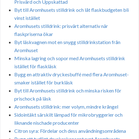
Prisvärd och Uppskattad
Byt till Aromhusets stilldrink och låt flaskbudgeten bli
vinst istället
Aromhusets stilldrink: prisvärt alternativ när
flaskpriserna ökar
Byt läskvagnen mot en snygg stilldrinkstation från
Aromhuset
Minska lagring och sopor med Aromhusets stilldrink
istället för flaskläsk
Bygg en attraktiv dryckesbuffé med flera Aromhuset-
smaker istället för burkläsk
Byt till Aromhusets stilldrink och minska risken för
prischock på läsk
Aromhusets stilldrink: mer volym, mindre krångel
Sidointäkt särskilt lämpad för mikrobryggerier och
liknande nischade producenter
Citron syra: Fördelar och dess användningsområdena
Bygg ett tydligt dryckeskoncept runt Aromhusets