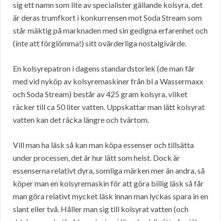
sig ett namn som lite av specialister gällande kolsyra, det
är deras trumfkort i konkurrensen mot Soda Stream som
står mäktig på marknaden med sin gedigna erfarenhet och
(inte att förglömma!) sitt ovärderliga nostalgivärde.
En kolsyrepatron i dagens standardstorlek (de man får
med vid nyköp av kolsyremaskiner från bl a Wassermaxx
och Soda Stream) består av 425 gram kolsyra, vilket
räcker till ca 50 liter vatten. Uppskattar man lätt kolsyrat
vatten kan det räcka längre och tvärtom.
Vill man ha läsk så kan man köpa essenser och tillsätta
under processen, det är hur lätt som helst. Dock är
essenserna relativt dyra, somliga märken mer än andra, så
köper man en kolsyremaskin för att göra billig läsk så får
man göra relativt mycket läsk innan man lyckas spara in en
slant eller två. Håller man sig till kolsyrat vatten (och