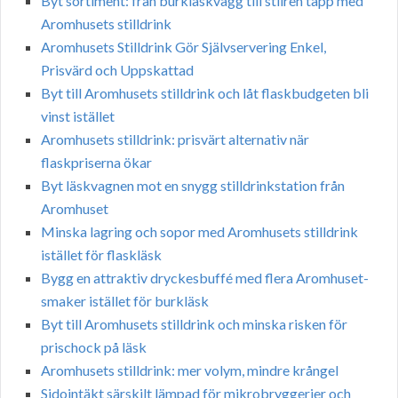
Byt sortiment: från burkläskvägg till stilren tapp med
Aromhusets stilldrink
Aromhusets Stilldrink Gör Självservering Enkel,
Prisvärd och Uppskattad
Byt till Aromhusets stilldrink och låt flaskbudgeten bli
vinst istället
Aromhusets stilldrink: prisvärt alternativ när
flaskpriserna ökar
Byt läskvagnen mot en snygg stilldrinkstation från
Aromhuset
Minska lagring och sopor med Aromhusets stilldrink
istället för flaskläsk
Bygg en attraktiv dryckesbuffé med flera Aromhuset-
smaker istället för burkläsk
Byt till Aromhusets stilldrink och minska risken för
prischock på läsk
Aromhusets stilldrink: mer volym, mindre krångel
Sidointäkt särskilt lämpad för mikrobryggerier och