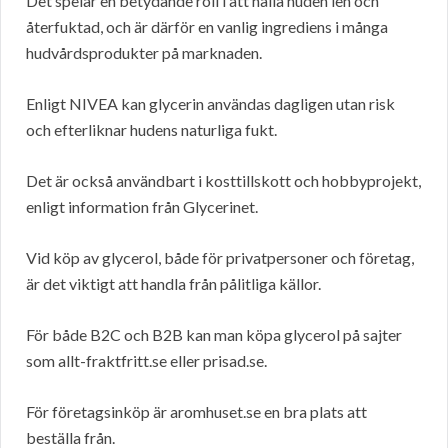
Det spelar en betydande roll i att hålla huden len och
återfuktad, och är därför en vanlig ingrediens i många
hudvårdsprodukter på marknaden.
Enligt NIVEA kan glycerin användas dagligen utan risk
och efterliknar hudens naturliga fukt.
Det är också användbart i kosttillskott och hobbyprojekt,
enligt information från Glycerinet.
Vid köp av glycerol, både för privatpersoner och företag,
är det viktigt att handla från pålitliga källor.
För både B2C och B2B kan man köpa glycerol på sajter
som allt-fraktfritt.se eller prisad.se.
För företagsinköp är aromhuset.se en bra plats att
beställa från.