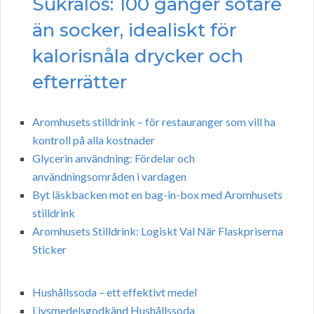
Sukralos: 100 gånger sötare
än socker, idealiskt för
kalorisnåla drycker och
efterrätter
Aromhusets stilldrink – för restauranger som vill ha
kontroll på alla kostnader
Glycerin användning: Fördelar och
användningsområden i vardagen
Byt läskbacken mot en bag-in-box med Aromhusets
stilldrink
Aromhusets Stilldrink: Logiskt Val När Flaskpriserna
Sticker
Hushållssoda – ett effektivt medel
Livsmedelsgodkänd Hushållssoda