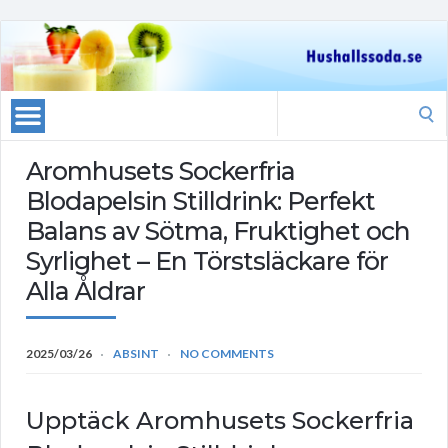
Search
for:
Aromhusets Sockerfria
Blodapelsin Stilldrink: Perfekt
Balans av Sötma, Fruktighet och
Syrlighet – En Törstsläckare för
Alla Åldrar
2025/03/26
ABSINT
NO COMMENTS
Upptäck Aromhusets Sockerfria