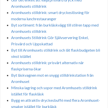
Aromhusets stilldrink
Aromhusets stilldrink: smart dryckeslösning för
moderna lunchrestauranger
Byt sortiment: från burkläskvägg till stilren tapp med
Aromhusets stilldrink
Aromhusets Stilldrink Gör Självservering Enkel,
Prisvärd och Uppskattad
Byt till Aromhusets stilldrink och låt flaskbudgeten bli
vinst istället
Aromhusets stilldrink: prisvärt alternativ när
flaskpriserna ökar
Byt läskvagnen mot en snygg stilldrinkstation från
Aromhuset
Minska lagring och sopor med Aromhusets stilldrink
istället för flaskläsk
Bygg en attraktiv dryckesbuffé med flera Aromhuset-
smaker istället för burkläsk