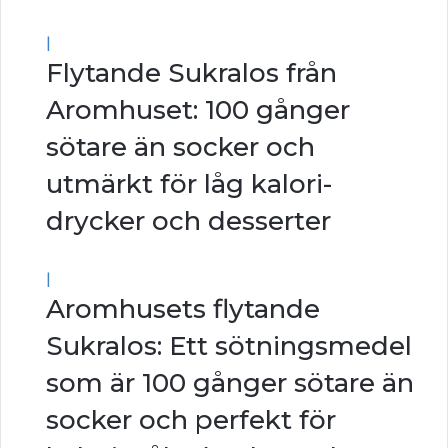
|
Flytande Sukralos från
Aromhuset: 100 gånger
sötare än socker och
utmärkt för låg kalori-
drycker och desserter
|
Aromhusets flytande
Sukralos: Ett sötningsmedel
som är 100 gånger sötare än
socker och perfekt för