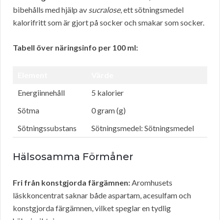
bibehålls med hjälp av
sucralose
, ett sötningsmedel
kalorifritt som är gjort på socker och smakar som socker.
Tabell över näringsinfo per 100 ml:
Element
Värde
Energiinnehåll
5 kalorier
Sötma
0 gram (g)
Sötningssubstans
Sötningsmedel: Sötningsmedel
Hälsosamma Förmåner
Fri från konstgjorda färgämnen:
Aromhusets
läskkoncentrat saknar både aspartam, acesulfam och
konstgjorda färgämnen, vilket speglar en tydlig