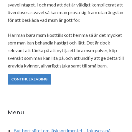
svavelintaget. I och med att det är väldigt komplicerat att
överdosera svavel så kan man prova sig fram utan ängslan
för att beskåda vad msm är gott för.
Har man bara msm kosttillskott hemma så är det mycket
som man kan behandla hastigt och lätt. Det är dock
relevant att tänka på att nyttja ett bra msm pulver, köp
svenskt som man kan lita på, och att undfly att ge detta till
gravida kvinnor, allvarligt sjuka samt till små barn.
CONTINUE READING
Menu
Byt bort slitet om läsksortimentet – fokusera på