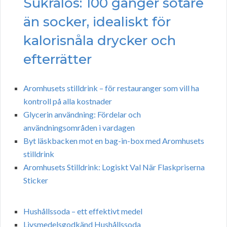
Sukralos: 100 gånger sötare
än socker, idealiskt för
kalorisnåla drycker och
efterrätter
Aromhusets stilldrink – för restauranger som vill ha
kontroll på alla kostnader
Glycerin användning: Fördelar och
användningsområden i vardagen
Byt läskbacken mot en bag-in-box med Aromhusets
stilldrink
Aromhusets Stilldrink: Logiskt Val När Flaskpriserna
Sticker
Hushållssoda – ett effektivt medel
Livsmedelsgodkänd Hushållssoda