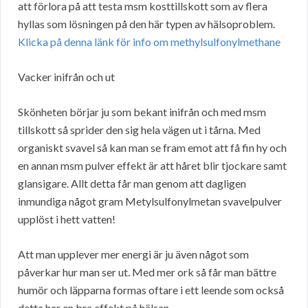
att förlora på att testa msm kosttillskott som av flera
hyllas som lösningen på den här typen av hälsoproblem.
Klicka på denna länk för info om methylsulfonylmethane
Vacker inifrån och ut
Skönheten börjar ju som bekant inifrån och med msm
tillskott så sprider den sig hela vägen ut i tårna. Med
organiskt svavel så kan man se fram emot att få fin hy och
en annan msm pulver effekt är att håret blir tjockare samt
glansigare. Allt detta får man genom att dagligen
inmundiga något gram Metylsulfonylmetan svavelpulver
upplöst i hett vatten!
Att man upplever mer energi är ju även något som
påverkar hur man ser ut. Med mer ork så får man bättre
humör och läpparna formas oftare i ett leende som också
detta har en bra effekt på hälsan.