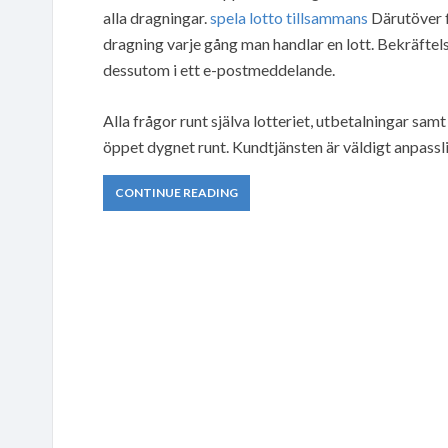
alla dragningar.
spela lotto tillsammans
Därutöver f
dragning varje gång man handlar en lott. Bekräf
dessutom i ett e-postmeddelande.
Alla frågor runt själva lotteriet, utbetalningar sam
öppet dygnet runt. Kundtjänsten är väldigt anpasslig
CONTINUE READING