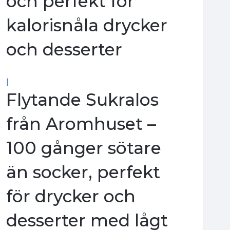
och perfekt för
kalorisnåla drycker
och desserter
|
Flytande Sukralos
från Aromhuset –
100 gånger sötare
än socker, perfekt
för drycker och
desserter med lågt