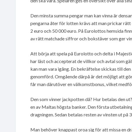
den ska vara. Spelaren ges en översikt över alla sin
Den minsta summa pengar man kan vinna är densamma 
pengarna åter för lotten krävs att man prickar rätt 
2 euro och 50 000 euro. På Eurolottos hemsida finn
av rätt matchade siffror och bokstäver som ger vin
Att börja att spela på Eurolotto och delta i Majestic
har läst och accepterat de villkor och avtal som gäl
kan man vara igång. En bekräftelse skickas till de
genomförd. Omgående därpå är det möjligt att göra 
får man därutöver en välkomstbonus, vilket medför
Den som vinner jackpotten då? Hur betalas den ut? 
en av Maltas högsta banker. Den första utbetalninge
dragningen. Sedan betalas resten av vinsten ut på 3
Man behöver knappast oroa sig för att missa en dr