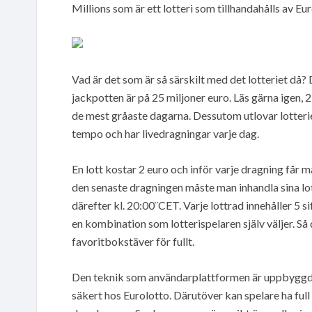
Millions som är ett lotteri som tillhandahålls av E
Vad är det som är så särskilt med det lotteriet då? D
jackpotten är på 25 miljoner euro. Läs gärna igen, 
de mest gråaste dagarna. Dessutom utlovar lotteriet
tempo och har livedragningar varje dag.
En lott kostar 2 euro och inför varje dragning får m
den senaste dragningen måste man inhandla sina lot
därefter kl. 20:00¨CET. Varje lottrad innehåller 5 
en kombination som lotterispelaren själv väljer. Så
favoritbokstäver för fullt.
Den teknik som användarplattformen är uppbyggd a
säkert hos Eurolotto. Därutöver kan spelare ha ful