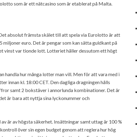
urolotto som är ett nätcasino som är etablerat på Malta.
et absolut främsta skälet till att spela via Eurolotto är att
25 miljoner euro. Det är pengar som kan sätta guldkant på
 vinst var tionde lott. Lotteriet håller dessutom ett högt
an handla hur många lotter man vill. Men för att vara med i
ter innan kl. 18:00 CET. Den dagliga dragningen hålls
siffror samt 2 bokstäver i annorlunda kombinationer. Det är
 det är bara att nyttja sina lyckonummer och
v är av högsta säkerhet. Insättningar samt uttag är 100 %
l kontroll över sin egen budget genom att reglera hur hög