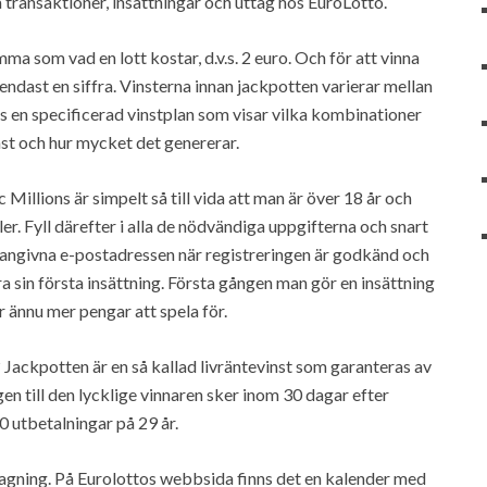
a transaktioner, insättningar och uttag hos EuroLotto.
som vad en lott kostar, d.v.s. 2 euro. Och för att vinna
endast en siffra. Vinsterna innan jackpotten varierar mellan
s en specificerad vinstplan som visar vilka kombinationer
st och hur mycket det genererar.
 Millions är simpelt så till vida att man är över 18 år och
ler. Fyll därefter i alla de nödvändiga uppgifterna och snart
n angivna e-postadressen när registreringen är godkänd och
sin första insättning. Första gången man gör en insättning
 ännu mer pengar att spela för.
Jackpotten är en så kallad livräntevinst som garanteras av
n till den lycklige vinnaren sker inom 30 dagar efter
0 utbetalningar på 29 år.
agning. På Eurolottos webbsida finns det en kalender med